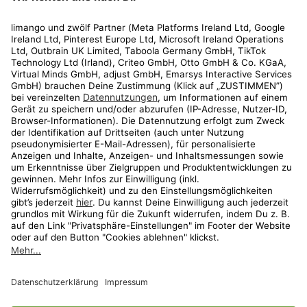
Rechtliches
Kundenservice
Shop
Aktionen
Travel
limango.nl
limango.pl