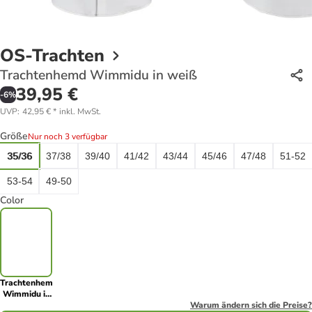
OS-Trachten
Trachtenhemd Wimmidu in weiß
39,95 €
-
6
%
UVP
:
42,95 €
*
inkl. MwSt.
Größe
Nur noch 3 verfügbar
35/36
37/38
39/40
41/42
43/44
45/46
47/48
51-52
53-54
49-50
Color
Trachtenhemd
Wimmidu in
weiß
Warum ändern sich die Preise?