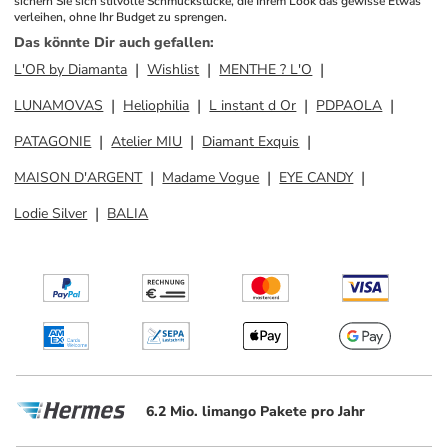
sichern Sie sich stilvolle Schmuckstücke, die Ihrem Look das gewisse Etwas 
verleihen, ohne Ihr Budget zu sprengen.
Das könnte Dir auch gefallen
:
L'OR by Diamanta
Wishlist
MENTHE ? L'O
LUNAMOVAS
Heliophilia
L instant d Or
PDPAOLA
PATAGONIE
Atelier MIU
Diamant Exquis
MAISON D'ARGENT
Madame Vogue
EYE CANDY
Lodie Silver
BALIA
6.2 Mio. limango Pakete pro Jahr