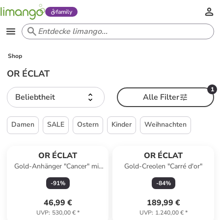
family
Shop
OR ÉCLAT
1
Beliebtheit
Alle Filter
Damen
SALE
Ostern
Kinder
Weihnachten
OR ÉCLAT
OR ÉCLAT
Gold-Anhänger "Cancer" mit
Gold-Creolen "Carré d'or"
Edelsteinen
-
91
%
-
84
%
46,99 €
189,99 €
UVP
:
530,00 €
*
UVP
:
1.240,00 €
*