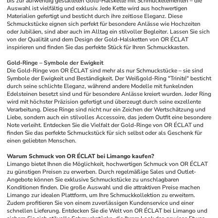
bis zur aufwendig gestalteten Gold-Halskette mit Schmuckelementen – die 
Auswahl ist vielfältig und exklusiv. Jede Kette wird aus hochwertigen 
Materialien gefertigt und besticht durch ihre zeitlose Eleganz. Diese 
Schmuckstücke eignen sich perfekt für besondere Anlässe wie Hochzeiten 
oder Jubiläen, sind aber auch im Alltag ein stilvoller Begleiter. Lassen Sie sich 
von der Qualität und dem Design der Gold-Halsketten von OR ÉCLAT 
inspirieren und finden Sie das perfekte Stück für Ihren Schmuckkasten.
Gold-Ringe – Symbole der Ewigkeit
Die Gold-Ringe von OR ÉCLAT sind mehr als nur Schmuckstücke – sie sind 
Symbole der Ewigkeit und Beständigkeit. Der Weißgold-Ring "Trinité" besticht 
durch seine schlichte Eleganz, während andere Modelle mit funkelnden 
Edelsteinen besetzt sind und für besondere Anlässe kreiert wurden. Jeder Ring 
wird mit höchster Präzision gefertigt und überzeugt durch seine exzellente 
Verarbeitung. Diese Ringe sind nicht nur ein Zeichen der Wertschätzung und 
Liebe, sondern auch ein stilvolles Accessoire, das jedem Outfit eine besondere 
Note verleiht. Entdecken Sie die Vielfalt der Gold-Ringe von OR ÉCLAT und 
finden Sie das perfekte Schmuckstück für sich selbst oder als Geschenk für 
einen geliebten Menschen.
Warum Schmuck von OR ÉCLAT bei Limango kaufen?
Limango bietet Ihnen die Möglichkeit, hochwertigen Schmuck von OR ÉCLAT 
zu günstigen Preisen zu erwerben. Durch regelmäßige Sales und Outlet-
Angebote können Sie exklusive Schmuckstücke zu unschlagbaren 
Konditionen finden. Die große Auswahl und die attraktiven Preise machen 
Limango zur idealen Plattform, um Ihre Schmuckkollektion zu erweitern. 
Zudem profitieren Sie von einem zuverlässigen Kundenservice und einer 
schnellen Lieferung. Entdecken Sie die Welt von OR ÉCLAT bei Limango und 