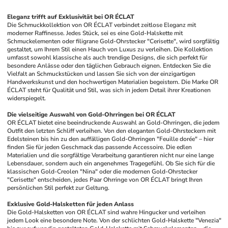
Eleganz trifft auf Exklusivität bei OR ÉCLAT
Die Schmuckkollektion von OR ÉCLAT verbindet zeitlose Eleganz mit 
moderner Raffinesse. Jedes Stück, sei es eine Gold-Halskette mit 
Schmuckelementen oder filigrane Gold-Ohrstecker "Cerisette", wird sorgfältig 
gestaltet, um Ihrem Stil einen Hauch von Luxus zu verleihen. Die Kollektion 
umfasst sowohl klassische als auch trendige Designs, die sich perfekt für 
besondere Anlässe oder den täglichen Gebrauch eignen. Entdecken Sie die 
Vielfalt an Schmuckstücken und lassen Sie sich von der einzigartigen 
Handwerkskunst und den hochwertigen Materialien begeistern. Die Marke OR 
ÉCLAT steht für Qualität und Stil, was sich in jedem Detail ihrer Kreationen 
widerspiegelt.
Die vielseitige Auswahl von Gold-Ohrringen bei OR ÉCLAT
OR ÉCLAT bietet eine beeindruckende Auswahl an Gold-Ohrringen, die jedem 
Outfit den letzten Schliff verleihen. Von den eleganten Gold-Ohrsteckern mit 
Edelsteinen bis hin zu den auffälligen Gold-Ohrringen "Feuille dorée" – hier 
finden Sie für jeden Geschmack das passende Accessoire. Die edlen 
Materialien und die sorgfältige Verarbeitung garantieren nicht nur eine lange 
Lebensdauer, sondern auch ein angenehmes Tragegefühl. Ob Sie sich für die 
klassischen Gold-Creolen "Nina" oder die modernen Gold-Ohrstecker 
"Cerisette" entscheiden, jedes Paar Ohrringe von OR ÉCLAT bringt Ihren 
persönlichen Stil perfekt zur Geltung.
Exklusive Gold-Halsketten für jeden Anlass
Die Gold-Halsketten von OR ÉCLAT sind wahre Hingucker und verleihen 
jedem Look eine besondere Note. Von der schlichten Gold-Halskette "Venezia" 