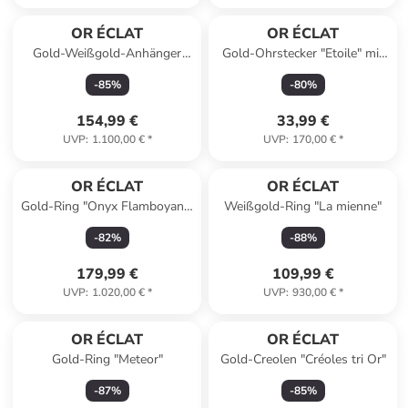
OR ÉCLAT
OR ÉCLAT
Gold-Weißgold-Anhänger
Gold-Ohrstecker "Etoile" mit
"Rose dentelle"
Edelsteinen
-
85
%
-
80
%
154,99 €
33,99 €
UVP
:
1.100,00 €
*
UVP
:
170,00 €
*
OR ÉCLAT
OR ÉCLAT
Gold-Ring "Onyx Flamboyant"
Weißgold-Ring "La mienne"
mit Edelstein
-
82
%
-
88
%
179,99 €
109,99 €
UVP
:
1.020,00 €
*
UVP
:
930,00 €
*
OR ÉCLAT
OR ÉCLAT
Gold-Ring "Meteor"
Gold-Creolen "Créoles tri Or"
-
87
%
-
85
%