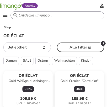
family
Shop
OR ÉCLAT
1
Beliebtheit
Alle Filter
Damen
SALE
Ostern
Weihnachten
Kinder
OR ÉCLAT
OR ÉCLAT
Gold-Weißgold-Anhänger
Gold-Creolen "Carré d'or"
"Rose dentelle"
-
90
%
-
84
%
109,99 €
189,99 €
UVP
:
1.100,00 €
*
UVP
:
1.240,00 €
*