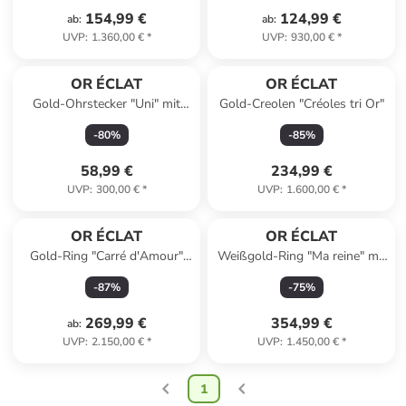
154,99 €
124,99 €
ab
:
ab
:
UVP
:
1.360,00 €
*
UVP
:
930,00 €
*
OR ÉCLAT
OR ÉCLAT
Gold-Ohrstecker "Uni" mit
Gold-Creolen "Créoles tri Or"
Perlen
-
80
%
-
85
%
58,99 €
234,99 €
UVP
:
300,00 €
*
UVP
:
1.600,00 €
*
OR ÉCLAT
OR ÉCLAT
Gold-Ring "Carré d'Amour"
Weißgold-Ring "Ma reine" mit
mit Edelsteinen
Edelsteinen
-
87
%
-
75
%
269,99 €
354,99 €
ab
:
UVP
:
2.150,00 €
*
UVP
:
1.450,00 €
*
1