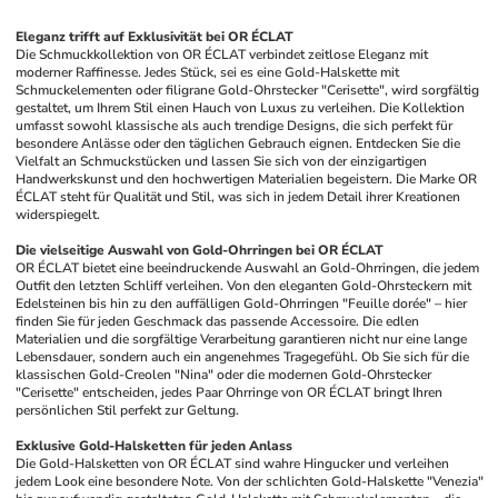
Eleganz trifft auf Exklusivität bei OR ÉCLAT
Die Schmuckkollektion von OR ÉCLAT verbindet zeitlose Eleganz mit 
moderner Raffinesse. Jedes Stück, sei es eine Gold-Halskette mit 
Schmuckelementen oder filigrane Gold-Ohrstecker "Cerisette", wird sorgfältig 
gestaltet, um Ihrem Stil einen Hauch von Luxus zu verleihen. Die Kollektion 
umfasst sowohl klassische als auch trendige Designs, die sich perfekt für 
besondere Anlässe oder den täglichen Gebrauch eignen. Entdecken Sie die 
Vielfalt an Schmuckstücken und lassen Sie sich von der einzigartigen 
Handwerkskunst und den hochwertigen Materialien begeistern. Die Marke OR 
ÉCLAT steht für Qualität und Stil, was sich in jedem Detail ihrer Kreationen 
widerspiegelt.
Die vielseitige Auswahl von Gold-Ohrringen bei OR ÉCLAT
OR ÉCLAT bietet eine beeindruckende Auswahl an Gold-Ohrringen, die jedem 
Outfit den letzten Schliff verleihen. Von den eleganten Gold-Ohrsteckern mit 
Edelsteinen bis hin zu den auffälligen Gold-Ohrringen "Feuille dorée" – hier 
finden Sie für jeden Geschmack das passende Accessoire. Die edlen 
Materialien und die sorgfältige Verarbeitung garantieren nicht nur eine lange 
Lebensdauer, sondern auch ein angenehmes Tragegefühl. Ob Sie sich für die 
klassischen Gold-Creolen "Nina" oder die modernen Gold-Ohrstecker 
"Cerisette" entscheiden, jedes Paar Ohrringe von OR ÉCLAT bringt Ihren 
persönlichen Stil perfekt zur Geltung.
Exklusive Gold-Halsketten für jeden Anlass
Die Gold-Halsketten von OR ÉCLAT sind wahre Hingucker und verleihen 
jedem Look eine besondere Note. Von der schlichten Gold-Halskette "Venezia" 