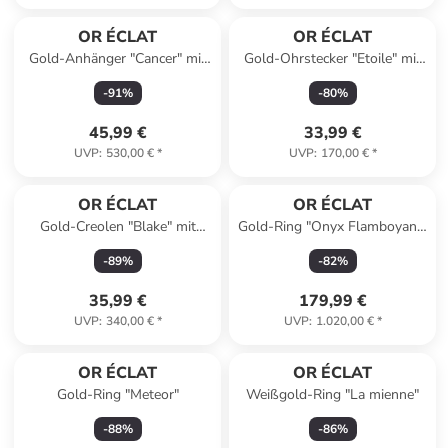
OR ÉCLAT
OR ÉCLAT
Gold-Anhänger "Cancer" mit
Gold-Ohrstecker "Etoile" mit
Edelsteinen
Edelsteinen
-
91
%
-
80
%
45,99 €
33,99 €
UVP
:
530,00 €
*
UVP
:
170,00 €
*
OR ÉCLAT
OR ÉCLAT
Gold-Creolen "Blake" mit
Gold-Ring "Onyx Flamboyant"
Edelsteinen
mit Edelstein
-
89
%
-
82
%
35,99 €
179,99 €
UVP
:
340,00 €
*
UVP
:
1.020,00 €
*
OR ÉCLAT
OR ÉCLAT
Gold-Ring "Meteor"
Weißgold-Ring "La mienne"
-
88
%
-
86
%