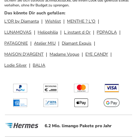
sichern Sie sich stilvolle Schmuckstücke, die Ihrem Look das gewisse Etwas 
verleihen, ohne Ihr Budget zu sprengen.
Das könnte Dir auch gefallen
:
L'OR by Diamanta
Wishlist
MENTHE ? L'O
LUNAMOVAS
Heliophilia
L instant d Or
PDPAOLA
PATAGONIE
Atelier MIU
Diamant Exquis
MAISON D'ARGENT
Madame Vogue
EYE CANDY
Lodie Silver
BALIA
6.2 Mio. limango Pakete pro Jahr