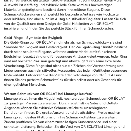
bis zur aufwendig gestalteten Gold-Halskette mit Schmuckelementen – die 
Auswahl ist vielfältig und exklusiv. Jede Kette wird aus hochwertigen 
Materialien gefertigt und besticht durch ihre zeitlose Eleganz. Diese 
Schmuckstücke eignen sich perfekt für besondere Anlässe wie Hochzeiten 
oder Jubiläen, sind aber auch im Alltag ein stilvoller Begleiter. Lassen Sie sich 
von der Qualität und dem Design der Gold-Halsketten von OR ÉCLAT 
inspirieren und finden Sie das perfekte Stück für Ihren Schmuckkasten.
Gold-Ringe – Symbole der Ewigkeit
Die Gold-Ringe von OR ÉCLAT sind mehr als nur Schmuckstücke – sie sind 
Symbole der Ewigkeit und Beständigkeit. Der Weißgold-Ring "Trinité" besticht 
durch seine schlichte Eleganz, während andere Modelle mit funkelnden 
Edelsteinen besetzt sind und für besondere Anlässe kreiert wurden. Jeder Ring 
wird mit höchster Präzision gefertigt und überzeugt durch seine exzellente 
Verarbeitung. Diese Ringe sind nicht nur ein Zeichen der Wertschätzung und 
Liebe, sondern auch ein stilvolles Accessoire, das jedem Outfit eine besondere 
Note verleiht. Entdecken Sie die Vielfalt der Gold-Ringe von OR ÉCLAT und 
finden Sie das perfekte Schmuckstück für sich selbst oder als Geschenk für 
einen geliebten Menschen.
Warum Schmuck von OR ÉCLAT bei Limango kaufen?
Limango bietet Ihnen die Möglichkeit, hochwertigen Schmuck von OR ÉCLAT 
zu günstigen Preisen zu erwerben. Durch regelmäßige Sales und Outlet-
Angebote können Sie exklusive Schmuckstücke zu unschlagbaren 
Konditionen finden. Die große Auswahl und die attraktiven Preise machen 
Limango zur idealen Plattform, um Ihre Schmuckkollektion zu erweitern. 
Zudem profitieren Sie von einem zuverlässigen Kundenservice und einer 
schnellen Lieferung. Entdecken Sie die Welt von OR ÉCLAT bei Limango und 