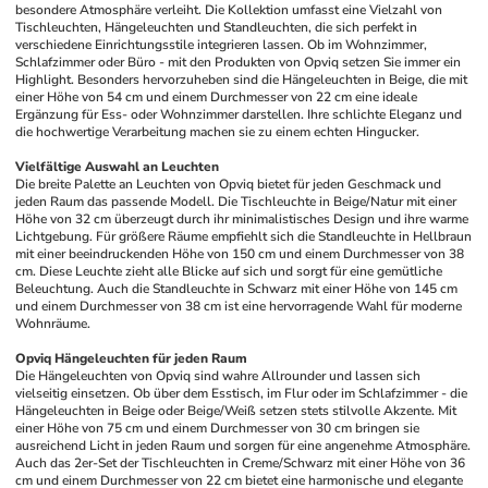
besondere Atmosphäre verleiht. Die Kollektion umfasst eine Vielzahl von 
Tischleuchten, Hängeleuchten und Standleuchten, die sich perfekt in 
verschiedene Einrichtungsstile integrieren lassen. Ob im Wohnzimmer, 
Schlafzimmer oder Büro - mit den Produkten von Opviq setzen Sie immer ein 
Highlight. Besonders hervorzuheben sind die Hängeleuchten in Beige, die mit 
einer Höhe von 54 cm und einem Durchmesser von 22 cm eine ideale 
Ergänzung für Ess- oder Wohnzimmer darstellen. Ihre schlichte Eleganz und 
die hochwertige Verarbeitung machen sie zu einem echten Hingucker.
Vielfältige Auswahl an Leuchten
Die breite Palette an Leuchten von Opviq bietet für jeden Geschmack und 
jeden Raum das passende Modell. Die Tischleuchte in Beige/Natur mit einer 
Höhe von 32 cm überzeugt durch ihr minimalistisches Design und ihre warme 
Lichtgebung. Für größere Räume empfiehlt sich die Standleuchte in Hellbraun 
mit einer beeindruckenden Höhe von 150 cm und einem Durchmesser von 38 
cm. Diese Leuchte zieht alle Blicke auf sich und sorgt für eine gemütliche 
Beleuchtung. Auch die Standleuchte in Schwarz mit einer Höhe von 145 cm 
und einem Durchmesser von 38 cm ist eine hervorragende Wahl für moderne 
Wohnräume.
Opviq Hängeleuchten für jeden Raum
Die Hängeleuchten von Opviq sind wahre Allrounder und lassen sich 
vielseitig einsetzen. Ob über dem Esstisch, im Flur oder im Schlafzimmer - die 
Hängeleuchten in Beige oder Beige/Weiß setzen stets stilvolle Akzente. Mit 
einer Höhe von 75 cm und einem Durchmesser von 30 cm bringen sie 
ausreichend Licht in jeden Raum und sorgen für eine angenehme Atmosphäre. 
Auch das 2er-Set der Tischleuchten in Creme/Schwarz mit einer Höhe von 36 
cm und einem Durchmesser von 22 cm bietet eine harmonische und elegante 