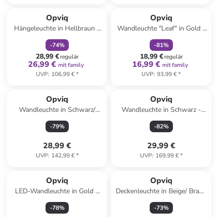
family
rabatt
family
rabatt
Opviq
Opviq
Hängeleuchte in Hellbraun -
Wandleuchte "Leaf" in Gold -
(H)80 x Ø 32 cm
(B)20 x (H)30 cm
-
74
%
-
81
%
28,99 €
18,99 €
regulär
regulär
26,99 €
16,99 €
mit family
mit family
UVP
:
106,99 €
*
UVP
:
93,99 €
*
Opviq
Opviq
Wandleuchte in Schwarz/
Wandleuchte in Schwarz -
Gold - (B)18 x (H)58 cm
(B)24 x (H)24 cm x Ø 15
-
79
%
-
82
%
28,99 €
29,99 €
UVP
:
142,99 €
*
UVP
:
169,99 €
*
Opviq
Opviq
LED-Wandleuchte in Gold -
Deckenleuchte in Beige/ Braun
(L)91 cm
- Ø 10 cm
-
78
%
-
73
%