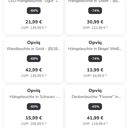
LED-Hängeleuchte "Ugur" in
Hängeleuchte in Silber - (B)30
Schwarz - Ø 5 cm
cm
-
84
%
-
74
%
21,99 €
30,99 €
UVP
:
139,99 €
*
UVP
:
121,99 €
*
Opviq
Opviq
Wandleuchte in Gold - (B)18 x
Hängeleuchte in Beige/ Weiß -
(H)40 cm
(H)70 x Ø 30 cm
-
68
%
-
74
%
42,99 €
13,99 €
UVP
:
135,99 €
*
UVP
:
54,99 €
*
Opviq
Opviq
Hängeleuchte in Schwarz -
Deckenleuchte "Flower" in
(H)116 x Ø 21 cm
Weiß - (B)64 x (T)64 cm
-
85
%
-
65
%
15,99 €
41,99 €
UVP
:
109,99 €
*
UVP
:
119,99 €
*