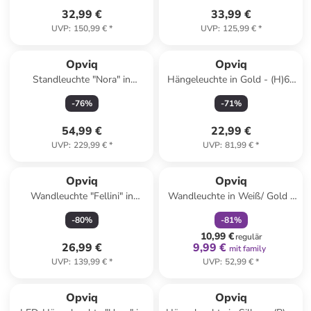
32,99 €
33,99 €
UVP
:
150,99 €
*
UVP
:
125,99 €
*
Reserviert
Opviq
Opviq
Standleuchte "Nora" in
Hängeleuchte in Gold - (H)60
Hellbraun/ Weiß - (H)135 x Ø
x Ø 12 cm
-
76
%
-
71
%
21 cm
54,99 €
22,99 €
UVP
:
229,99 €
*
UVP
:
81,99 €
*
family
rabatt
Opviq
Opviq
Wandleuchte "Fellini" in
Wandleuchte in Weiß/ Gold -
Schwarz - (B)15 x (H)50 cm
(H)22 x Ø 15 cm
-
80
%
-
81
%
10,99 €
regulär
26,99 €
9,99 €
mit family
UVP
:
139,99 €
*
UVP
:
52,99 €
*
Opviq
Opviq