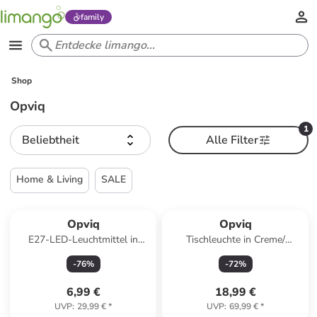
family
Shop
Opviq
1
Beliebtheit
Alle Filter
Home & Living
SALE
Opviq
Opviq
E27-LED-Leuchtmittel in
Tischleuchte in Creme/
Warmweiß - EEK F (A bis G)
Hellbraun - (H)30 x Ø 22 cm
-
76
%
-
72
%
6,99 €
18,99 €
UVP
:
29,99 €
*
UVP
:
69,99 €
*