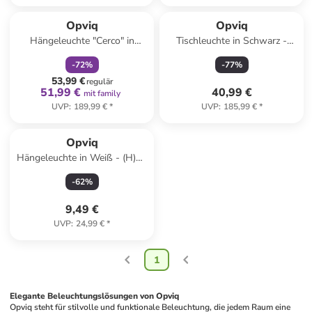
family
rabatt
Opviq
Opviq
Hängeleuchte "Cerco" in
Tischleuchte in Schwarz -
Schwarz/ Gold - Ø 38 cm
(B)28 x (H)43 cm
-
72
%
-
77
%
53,99 €
regulär
51,99 €
40,99 €
mit family
UVP
:
189,99 €
*
UVP
:
185,99 €
*
Opviq
Hängeleuchte in Weiß - (H)60
x Ø 10 cm
-
62
%
9,49 €
UVP
:
24,99 €
*
1
Elegante Beleuchtungslösungen von Opviq
Opviq steht für stilvolle und funktionale Beleuchtung, die jedem Raum eine 