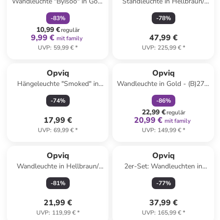
Wandleuchte "Byisoo" in Gold
Standleuchte in Hellbraun/
- Ø 30 cm
Schwarz - (H)80 cm
-
83
%
-
78
%
10,99 €
regulär
9,99 €
47,99 €
mit family
UVP
:
59,99 €
*
UVP
:
225,99 €
*
family
rabatt
Opviq
Opviq
Hängeleuchte "Smoked" in
Wandleuchte in Gold - (B)27 x
Schwarz - Ø 15 cm
(H)25 cm
-
74
%
-
86
%
22,99 €
regulär
17,99 €
20,99 €
mit family
UVP
:
69,99 €
*
UVP
:
149,99 €
*
Opviq
Opviq
Wandleuchte in Hellbraun/
2er-Set: Wandleuchten in
Schwarz - (H)25 cm
Hellgrau - (B)26 x (H)23 cm
-
81
%
-
77
%
21,99 €
37,99 €
UVP
:
119,99 €
*
UVP
:
165,99 €
*