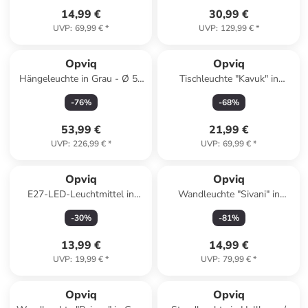
14,99 €
30,99 €
UVP
:
69,99 €
*
UVP
:
129,99 €
*
Opviq
Opviq
Hängeleuchte in Grau - Ø 50
Tischleuchte "Kavuk" in
cm
Hellbraun - (H)15 x Ø 9,5 cm
-
76
%
-
68
%
53,99 €
21,99 €
UVP
:
226,99 €
*
UVP
:
69,99 €
*
Opviq
Opviq
E27-LED-Leuchtmittel in
Wandleuchte "Sivani" in
Warmweiß - EEK F (A bis G)
Schwarz - (B)16 x (H)35 cm
-
30
%
-
81
%
13,99 €
14,99 €
UVP
:
19,99 €
*
UVP
:
79,99 €
*
family
rabatt
Opviq
Opviq