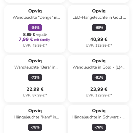
family
rabatt
Opviq
Opviq
Wandleuchte "Denge" in
LED-Hängeleuchte in Gold -
Schwarz - (B)4 x (H)11 cm
(B)20 cm
-
84
%
-
68
%
8,99 €
regulär
7,99 €
40,99 €
mit family
UVP
:
49,99 €
*
UVP
:
129,99 €
*
Opviq
Opviq
Wandleuchte "Bera" in
Wandleuchte in Gold - (L)40
Schwarz/ Gold - (B)25 x (H)25
cm
-
73
%
-
81
%
cm
22,99 €
23,99 €
UVP
:
87,99 €
*
UVP
:
129,99 €
*
Opviq
Opviq
Hängeleuchte "Kem" in
Hängeleuchte in Schwarz - Ø
Schwarz - Ø 14 cm
30 cm
-
78
%
-
76
%