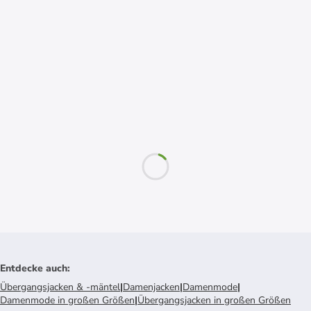
Entdecke auch
:
Übergangsjacken & -mäntel
|
Damenjacken
|
Damenmode
|
Damenmode in großen Größen
|
Übergangsjacken in großen Größen