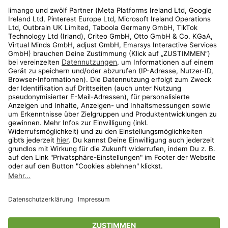
Rechtliches
Kundenservice
Shop
Aktionen
Travel
limango.nl
limango.pl