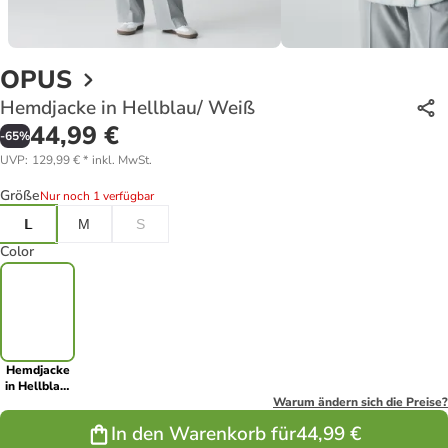
OPUS
Hemdjacke in Hellblau/ Weiß
44,99 €
-
65
%
UVP
:
129,99 €
*
inkl. MwSt.
Größe
Nur noch 1 verfügbar
L
M
S
Color
Hemdjacke
in Hellblau/
Weiß
Warum ändern sich die Preise?
In den Warenkorb für
44,99 €