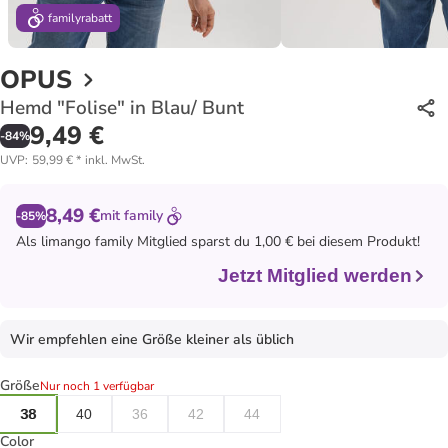
family
rabatt
OPUS
Hemd "Folise" in Blau/ Bunt
9,49 €
-
84
%
UVP
:
59,99 €
*
inkl. MwSt.
8,49 €
mit
family
-85%
Als
limango family
Mitglied sparst du 1,00 € bei diesem Produkt!
Jetzt Mitglied werden
Wir empfehlen eine Größe kleiner als üblich
Größe
Nur noch 1 verfügbar
38
40
36
42
44
Color