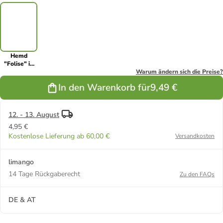
Hemd
"Folise" in
Blau/ Bunt
Warum ändern sich die Preise?
In den Warenkorb für
9,49 €
12. - 13. August
4,95 €
Kostenlose Lieferung ab 60,00 €
Versandkosten
limango
14 Tage Rückgaberecht
Zu den FAQs
DE & AT