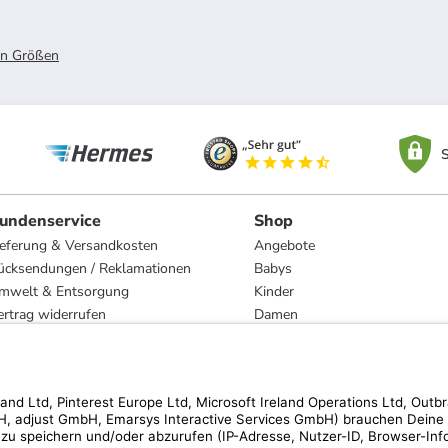
n Größen
S
undenservice
Shop
ieferung & Versandkosten
Angebote
ücksendungen / Reklamationen
Babys
mwelt & Entsorgung
Kinder
ertrag widerrufen
Damen
esetzliche Gewährleistung und Reparatur
Herren
Wohnen
Trachten
Marken