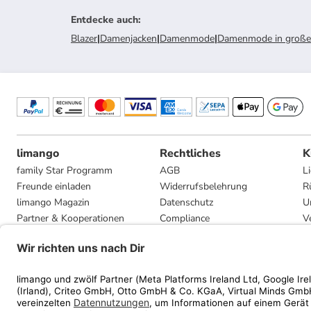
Entdecke auch
:
Blazer
|
Damenjacken
|
Damenmode
|
Damenmode in große
limango
Rechtliches
K
family Star Programm
AGB
L
Freunde einladen
Widerrufsbelehrung
R
limango Magazin
Datenschutz
U
Partner & Kooperationen
Compliance
V
Jobs
Impressum
G
Presse
Privatsphäre-Einstellungen
Mediadaten
Geschenkgutscheinbedingungen