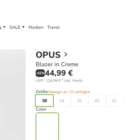
g
SALE
Marken
Travel
OPUS
Blazer in Creme
44,99 €
-
65
%
UVP
:
129,99 €
*
inkl. MwSt.
Größe
Weniger als 10 verfügbar
38
44
36
40
42
Color