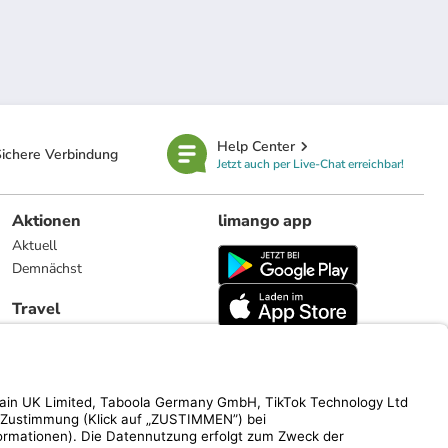
Help Center
ichere Verbindung
Jetzt auch per Live-Chat erreichbar!
Aktionen
limango app
Aktuell
Demnächst
Travel
Reiseangebote