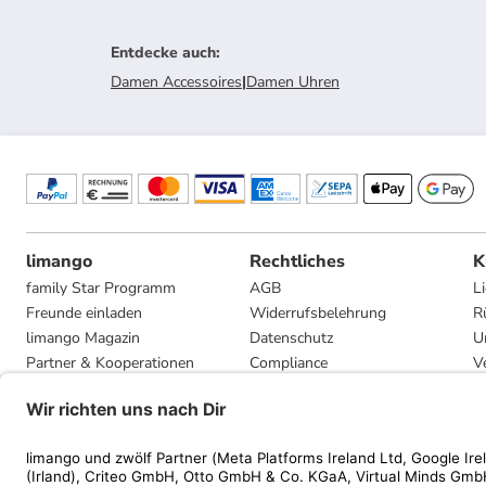
Entdecke auch
:
Damen Accessoires
|
Damen Uhren
limango
Rechtliches
K
family Star Programm
AGB
L
Freunde einladen
Widerrufsbelehrung
R
limango Magazin
Datenschutz
U
Partner & Kooperationen
Compliance
V
Jobs
Impressum
G
Presse
Privatsphäre-Einstellungen
Mediadaten
Geschenkgutscheinbedingungen