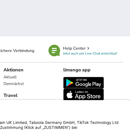
Help Center
ichere Verbindung
Jetzt auch per Live-Chat erreichbar!
Aktionen
limango app
Aktuell
Demnächst
Travel
Reiseangebote