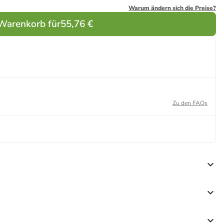
Warum ändern sich die Preise?
 Warenkorb für
55,76 €
Zu den FAQs