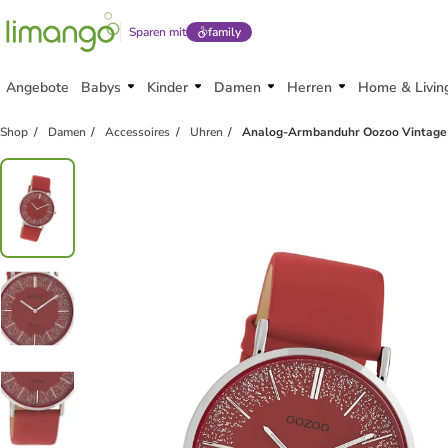
Sparen mit
family
Angebote
Babys
Kinder
Damen
Herren
Home & Livin
Shop
Damen
Accessoires
Uhren
Analog-Armbanduhr Oozoo Vintage S