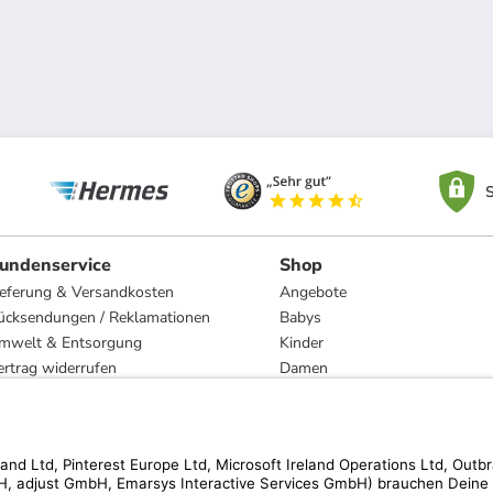
S
undenservice
Shop
ieferung & Versandkosten
Angebote
ücksendungen / Reklamationen
Babys
mwelt & Entsorgung
Kinder
ertrag widerrufen
Damen
esetzliche Gewährleistung und Reparatur
Herren
Wohnen
Trachten
Marken