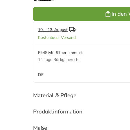
Armbanduhr
Oozoo
Vintage
In den
Series rot
groß (ca.
40mm)
10. - 13. August
Kostenloser Versand
Fit4Style Silberschmuck
14 Tage Rückgaberecht
DE
Material & Pflege
Produktinformation
Maße