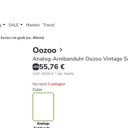
g
SALE
Marken
Travel
eries rot groß (ca. 40mm)
Oozoo
Analog-Armbanduhr Oozoo Vintage Ser
55,76 €
-
6
%
UVP
:
59,95 €
*
inkl. MwSt.
Nur noch 3 verfügbar
Color
Analog-