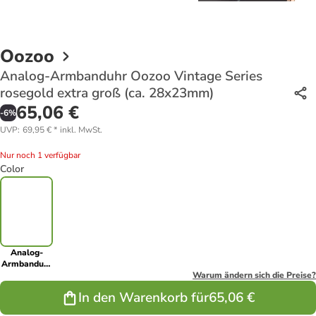
Oozoo
Analog-Armbanduhr Oozoo Vintage Series
rosegold extra groß (ca. 28x23mm)
65,06 €
-
6
%
UVP
:
69,95 €
*
inkl. MwSt.
Nur noch 1 verfügbar
Color
Analog-
Armbanduhr
Oozoo
Warum ändern sich die Preise?
Vintage
In den Warenkorb für
65,06 €
Series
rosegold