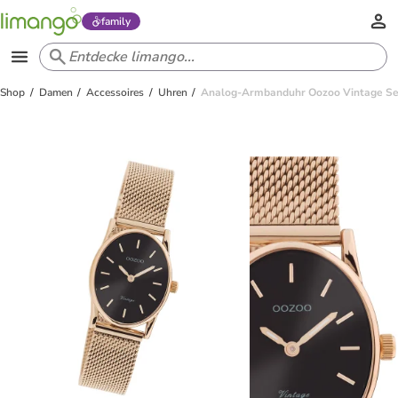
family
Shop
Damen
Accessoires
Uhren
Analog-Armbanduhr Oozoo Vintage Ser