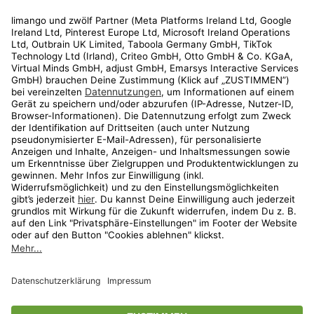
Rechtliches
Kundenservice
Shop
Aktionen
Travel
limango.nl
limango.pl