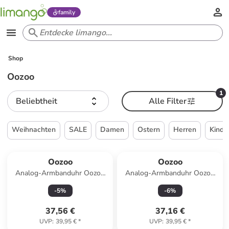
family
Shop
Oozoo
1
Beliebtheit
Alle Filter
Weihnachten
SALE
Damen
Ostern
Herren
Kinde
Oozoo
Oozoo
Analog-Armbanduhr Oozoo
Analog-Armbanduhr Oozoo
JR beige mittel (ca. 38mm)
JR grau mittel (ca. 38mm)
-
5
%
-
6
%
37,56 €
37,16 €
UVP
:
39,95 €
*
UVP
:
39,95 €
*