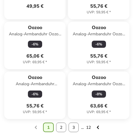
49,95 €
55,76 €
UVP
:
59,95 €
*
Oozoo
Oozoo
Analog-Armbanduhr Oozoo
Analog-Armbanduhr Oozoo
Timepieces gold extra groß
Timepieces rot extra groß (ca.
-
6
%
-
6
%
(ca. 19x31mm)
50mm)
65,06 €
55,76 €
UVP
:
69,95 €
*
UVP
:
59,95 €
*
Oozoo
Oozoo
Analog-Armbanduhr
Analog-Armbanduhr Oozoo
Timepieces lila, bordeauxrot
Timepieces silber extra groß
-
6
%
-
8
%
mittel (ca. 38mm)
(ca. 46mm)
55,76 €
63,66 €
UVP
:
59,95 €
*
UVP
:
69,95 €
*
1
2
3
...
12