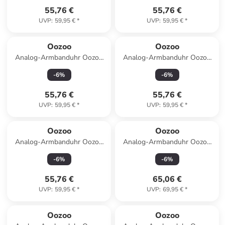
55,76 €
55,76 €
UVP
:
59,95 €
*
UVP
:
59,95 €
*
Oozoo
Oozoo
Analog-Armbanduhr Oozoo
Analog-Armbanduhr Oozoo
Vintage Series gold groß (ca.
Timepieces braun extra groß
-
6
%
-
6
%
40mm)
(ca. 50mm)
55,76 €
55,76 €
UVP
:
59,95 €
*
UVP
:
59,95 €
*
Oozoo
Oozoo
Analog-Armbanduhr Oozoo
Analog-Armbanduhr Oozoo
Timepieces braun extra groß
Timepieces schwarz mittel (ca.
-
6
%
-
6
%
(ca. 50mm)
32mm)
55,76 €
65,06 €
UVP
:
59,95 €
*
UVP
:
69,95 €
*
Oozoo
Oozoo