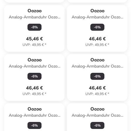
Oozoo
Oozoo
Analog-Armbanduhr Oozoo
Analog-Armbanduhr Oozoo
Timepieces dunkelblau extra
Timepieces weiß groß (ca.
-
8
%
-
6
%
groß (ca. 46mm)
42mm)
45,46 €
46,46 €
UVP
:
49,95 €
*
UVP
:
49,95 €
*
Oozoo
Oozoo
Analog-Armbanduhr Oozoo
Analog-Armbanduhr Oozoo
Timepieces rot groß (ca.
Timepieces grau groß (ca.
-
6
%
-
6
%
42mm)
45mm)
46,46 €
46,46 €
UVP
:
49,95 €
*
UVP
:
49,95 €
*
Oozoo
Oozoo
Analog-Armbanduhr Oozoo
Analog-Armbanduhr Oozoo
Timepieces schwarz mittel (ca.
Timepieces dunkelbraun groß
-
6
%
-
6
%
38mm)
(ca. 45mm)