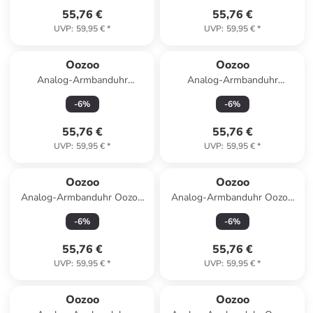
55,76 €
55,76 €
UVP
:
59,95 €
*
UVP
:
59,95 €
*
Oozoo
Oozoo
Analog-Armbanduhr
Analog-Armbanduhr
Timepieces lila mittel (ca.
Timepieces rot mittel (ca.
-
6
%
-
6
%
36mm)
38mm)
55,76 €
55,76 €
UVP
:
59,95 €
*
UVP
:
59,95 €
*
Oozoo
Oozoo
Analog-Armbanduhr Oozoo
Analog-Armbanduhr Oozoo
Timepieces rot groß (ca.
Timepieces rosa groß (ca.
-
6
%
-
6
%
42mm)
29x29mm)
55,76 €
55,76 €
UVP
:
59,95 €
*
UVP
:
59,95 €
*
Oozoo
Oozoo