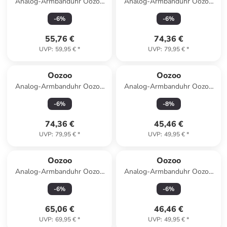
Analog-Armbanduhr Oozoo
Analog-Armbanduhr Oozoo
Timepieces weinrot groß (ca.
Timepieces silber groß (ca.
-
6
%
-
6
%
40mm)
40mm)
55,76 €
74,36 €
UVP
:
59,95 €
*
UVP
:
79,95 €
*
Oozoo
Oozoo
Analog-Armbanduhr Oozoo
Analog-Armbanduhr Oozoo
Timepieces silber mittel (ca.
Timepieces braun extra groß
-
6
%
-
8
%
32mm)
(ca. 46mm)
74,36 €
45,46 €
UVP
:
79,95 €
*
UVP
:
49,95 €
*
Oozoo
Oozoo
Analog-Armbanduhr Oozoo
Analog-Armbanduhr Oozoo
Timepieces rosegold klein (ca.
Timepieces rosa extra groß
-
6
%
-
6
%
30mm)
(ca. 48mm)
65,06 €
46,46 €
UVP
:
69,95 €
*
UVP
:
49,95 €
*