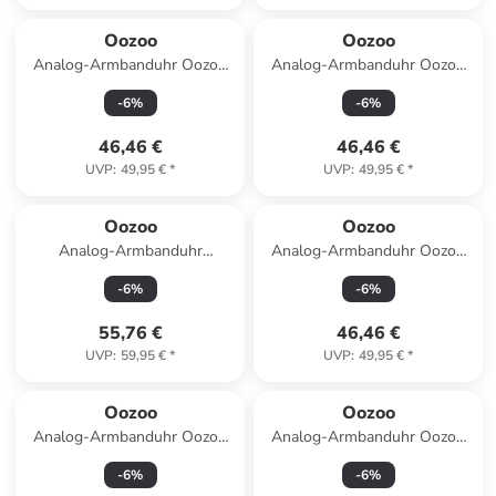
Oozoo
Oozoo
Analog-Armbanduhr Oozoo
Analog-Armbanduhr Oozoo
Timepieces pink, gold mittel
Timepieces beige, braun groß
-
6
%
-
6
%
(ca. 38mm)
(ca. 45mm)
46,46 €
46,46 €
UVP
:
49,95 €
*
UVP
:
49,95 €
*
Oozoo
Oozoo
Analog-Armbanduhr
Analog-Armbanduhr Oozoo
Timepieces beige, schwarz
Timepieces grau extra groß
-
6
%
-
6
%
mittel (ca. 38mm)
(ca. 48mm)
55,76 €
46,46 €
UVP
:
59,95 €
*
UVP
:
49,95 €
*
Oozoo
Oozoo
Analog-Armbanduhr Oozoo
Analog-Armbanduhr Oozoo
Timepieces schwarz groß (ca.
Vintage Series rose groß (ca.
-
6
%
-
6
%
44mm)
45mm)