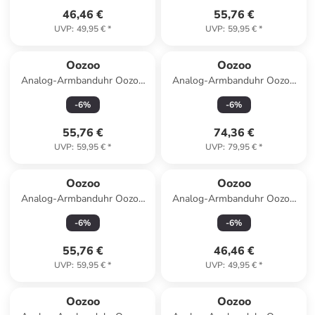
46,46 €
55,76 €
UVP
:
49,95 €
*
UVP
:
59,95 €
*
Oozoo
Oozoo
Analog-Armbanduhr Oozoo
Analog-Armbanduhr Oozoo
Timepieces grau groß (ca.
Timepieces gold groß (ca.
-
6
%
-
6
%
45mm)
40mm)
55,76 €
74,36 €
UVP
:
59,95 €
*
UVP
:
79,95 €
*
Oozoo
Oozoo
Analog-Armbanduhr Oozoo
Analog-Armbanduhr Oozoo
Timepieces beige groß (ca.
Timepieces orange extra groß
-
6
%
-
6
%
42mm)
(ca. 49mm)
55,76 €
46,46 €
UVP
:
59,95 €
*
UVP
:
49,95 €
*
Oozoo
Oozoo