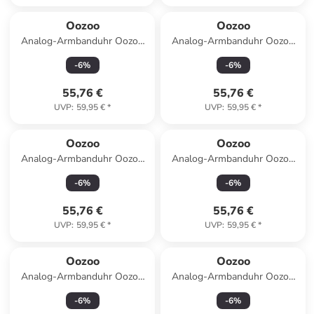
Oozoo
Oozoo
Analog-Armbanduhr Oozoo
Analog-Armbanduhr Oozoo
Vintage Series rot mittel (ca.
Timepieces braun extra groß
-
6
%
-
6
%
34mm)
(ca. 50mm)
55,76 €
55,76 €
UVP
:
59,95 €
*
UVP
:
59,95 €
*
Oozoo
Oozoo
Analog-Armbanduhr Oozoo
Analog-Armbanduhr Oozoo
Timepieces dunkelbraun extra
Timepieces blau extra groß
-
6
%
-
6
%
groß (ca. 50mm)
(ca. 50mm)
55,76 €
55,76 €
UVP
:
59,95 €
*
UVP
:
59,95 €
*
Oozoo
Oozoo
Analog-Armbanduhr Oozoo
Analog-Armbanduhr Oozoo
Timepieces grau extra groß
Timepieces braun extra groß
-
6
%
-
6
%
(ca. 48mm)
(ca. 50mm)