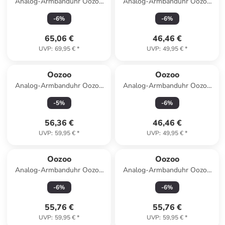
Analog-Armbanduhr Oozoo
Analog-Armbanduhr Oozoo
Vintage Series silber mittel
Timepieces rot extra groß (ca.
-
6
%
-
6
%
(ca. 38mm)
48mm)
65,06 €
46,46 €
UVP
:
69,95 €
*
UVP
:
49,95 €
*
Oozoo
Oozoo
Analog-Armbanduhr Oozoo
Analog-Armbanduhr Oozoo
Timepieces grün extra groß
Vintage Series schwarz groß
-
5
%
-
6
%
(ca. 50mm)
(ca. 44mm)
56,36 €
46,46 €
UVP
:
59,95 €
*
UVP
:
49,95 €
*
Oozoo
Oozoo
Analog-Armbanduhr Oozoo
Analog-Armbanduhr Oozoo
Timepieces blau extra groß
Timepieces rot extra groß (ca.
-
6
%
-
6
%
(ca. 48mm)
19x31mm)
55,76 €
55,76 €
UVP
:
59,95 €
*
UVP
:
59,95 €
*