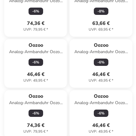
Analog-Armbanduhr Oozoo
Analog-Armbanduhr Oozoo
Vintage Series silber mittel
Timepieces gold groß (ca.
-
6
%
-
8
%
(ca. 32mm)
40mm)
74,36 €
63,66 €
UVP
:
79,95 €
*
UVP
:
69,95 €
*
Oozoo
Oozoo
Analog-Armbanduhr Oozoo
Analog-Armbanduhr Oozoo
Timepieces pfirsichrosa groß
Timepieces rosegold extra
-
6
%
-
6
%
(ca. 42mm)
groß (ca. 46mm)
46,46 €
46,46 €
UVP
:
49,95 €
*
UVP
:
49,95 €
*
Oozoo
Oozoo
Analog-Armbanduhr Oozoo
Analog-Armbanduhr Oozoo
Timepieces silber extra groß
Timepieces grün extra groß
-
6
%
-
6
%
(ca. 22,5x28,5mm)
(ca. 48mm)
74,36 €
46,46 €
UVP
:
79,95 €
*
UVP
:
49,95 €
*