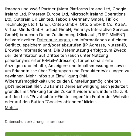
Rechtliches
Kundenservice
Shop
Aktionen
Travel
limango.nl
limango.pl