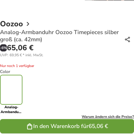
Oozoo
Analog-Armbanduhr Oozoo Timepieces silber
groß (ca. 42mm)
65,06 €
-
6
%
UVP
:
69,95 €
*
inkl. MwSt.
Nur noch 1 verfügbar
Color
Analog-
Armbanduhr
Oozoo
Warum ändern sich die Preise?
Timepieces
In den Warenkorb für
65,06 €
silber groß
(ca. 42mm)