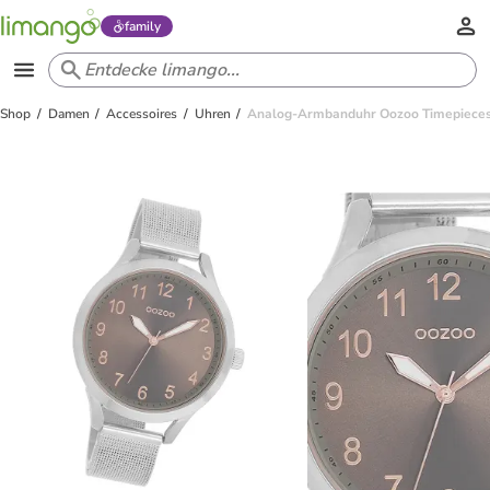
family
Shop
Damen
Accessoires
Uhren
Analog-Armbanduhr Oozoo Timepieces 