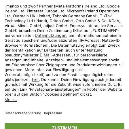
Rechtliches
Kundenservice
Shop
Aktionen
Travel
limango.nl
limango.pl