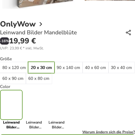
OnlyWow
Leinwand Bilder Mandelblüte
19,99 €
-
16
%
UVP
:
23,99 €
*
inkl. MwSt.
Größe
80 x 120 cm
20 x 30 cm
90 x 140 cm
40 x 60 cm
30 x 40 cm
60 x 90 cm
60 x 80 cm
Color
Leinwand
Leinwand
Leinwand
Bilder
Bilder
Bilder
Mandelblüte
Mandelblüte
Mandelblüte
Warum ändern sich die Preise?