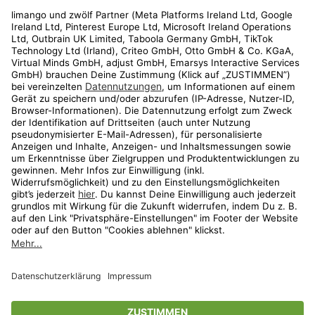
Rechtliches
Kundenservice
Shop
Aktionen
Travel
limango.nl
limango.pl