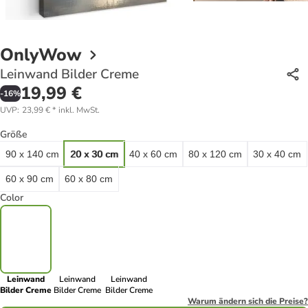
OnlyWow
Leinwand Bilder Creme
19,99 €
-
16
%
UVP
:
23,99 €
*
inkl. MwSt.
Größe
90 x 140 cm
20 x 30 cm
40 x 60 cm
80 x 120 cm
30 x 40 cm
60 x 90 cm
60 x 80 cm
Color
Leinwand
Leinwand
Leinwand
Bilder Creme
Bilder Creme
Bilder Creme
Warum ändern sich die Preise?