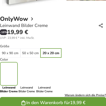
OnlyWow
Leinwand Bilder Creme
19,99 €
-
16
%
UVP
:
23,99 €
*
inkl. MwSt.
Größe
90 x 90 cm
50 x 50 cm
20 x 20 cm
Color
Leinwand
Leinwand
Leinwand
Bilder Creme
Bilder Creme
Bilder Creme
Warum ändern sich die Preise?
In den Warenkorb für
19,99 €