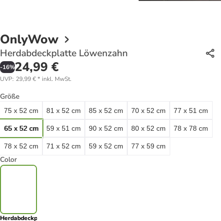
OnlyWow
Herdabdeckplatte Löwenzahn
24,99 €
-
16
%
UVP
:
29,99 €
*
inkl. MwSt.
Größe
75 x 52 cm
81 x 52 cm
85 x 52 cm
70 x 52 cm
77 x 51 cm
65 x 52 cm
59 x 51 cm
90 x 52 cm
80 x 52 cm
78 x 78 cm
78 x 52 cm
71 x 52 cm
59 x 52 cm
77 x 59 cm
Color
Herdabdeckplatte