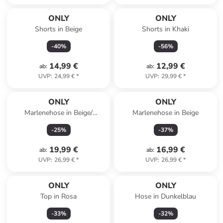
ONLY
ONLY
Shorts in Beige
Shorts in Khaki
-
40
%
-
56
%
14,99 €
12,99 €
ab
:
ab
:
UVP
:
24,99 €
*
UVP
:
29,99 €
*
ONLY
ONLY
Marlenehose in Beige/
Marlenehose in Beige
Schwarz
-
25
%
-
37
%
19,99 €
16,99 €
ab
:
ab
:
UVP
:
26,99 €
*
UVP
:
26,99 €
*
ONLY
ONLY
Top in Rosa
Hose in Dunkelblau
-
33
%
-
32
%