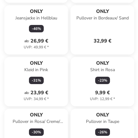
ONLY
ONLY
Jeansjacke in Hellblau
Pullover in Bordeaux/ Sand
-
46
%
26,99 €
32,99 €
ab
:
UVP
:
49,99 €
*
ONLY
ONLY
Kleid in Pink
Shirt in Rosa
-
31
%
-
23
%
23,99 €
9,99 €
ab
:
UVP
:
34,99 €
*
UVP
:
12,99 €
*
ONLY
ONLY
Pullover in Rosa/ Creme/
Pullover in Taupe
Khaki
-
30
%
-
26
%