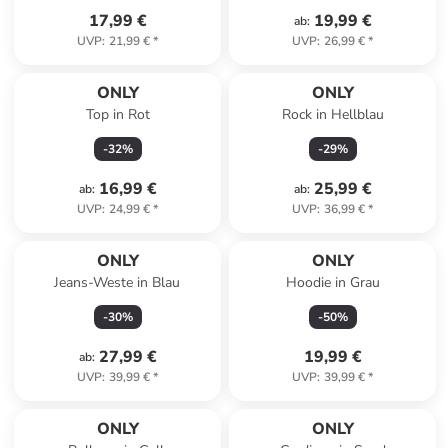
17,99 €
19,99 €
ab
:
UVP
:
21,99 €
*
UVP
:
26,99 €
*
ONLY
ONLY
Top in Rot
Rock in Hellblau
-
32
%
-
29
%
16,99 €
25,99 €
ab
:
ab
:
UVP
:
24,99 €
*
UVP
:
36,99 €
*
ONLY
ONLY
Jeans-Weste in Blau
Hoodie in Grau
-
30
%
-
50
%
27,99 €
19,99 €
ab
:
UVP
:
39,99 €
*
UVP
:
39,99 €
*
ONLY
ONLY