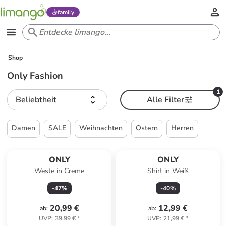
family
Shop
Only Fashion
1
Beliebtheit
Alle Filter
Damen
SALE
Weihnachten
Ostern
Herren
ONLY
ONLY
Weste in Creme
Shirt in Weiß
-
47
%
-
40
%
20,99 €
12,99 €
ab
:
ab
:
UVP
:
39,99 €
*
UVP
:
21,99 €
*