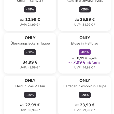
Kleid in Schwarz
Kleid in Schwarz/ Weiß
-
48
%
-
25
%
12,99 €
25,99 €
ab
:
ab
:
UVP
:
24,99 €
*
UVP
:
34,99 €
*
family
rabatt
ONLY
ONLY
Übergangsjacke in Taupe
Bluse in Hellblau
-
30
%
-
82
%
8,99 €
ab
:
regulär
34,99 €
7,99 €
ab
:
mit family
UVP
:
49,99 €
*
UVP
:
44,99 €
*
ONLY
ONLY
Kleid in Weiß/ Blau
Cardigan "Simoni" in Taupe
-
30
%
-
20
%
27,99 €
23,99 €
ab
:
ab
:
UVP
:
39,99 €
*
UVP
:
29,99 €
*