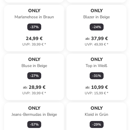
ONLY
ONLY
Marlenehose in Braun
Blazer in Beige
-
37
%
-
24
%
24,99 €
37,99 €
ab
:
UVP
:
39,99 €
*
UVP
:
49,99 €
*
ONLY
ONLY
Bluse in Beige
Top in Weiß
-
27
%
-
31
%
28,99 €
10,99 €
ab
:
ab
:
UVP
:
39,99 €
*
UVP
:
15,99 €
*
ONLY
ONLY
Jeans-Bermudas in Beige
Kleid in Grün
-
57
%
-
29
%