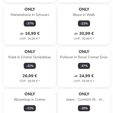
ONLY
ONLY
Marlenehose in Schwarz
Bluse in Weiß
-
37
%
-
22
%
16,99 €
30,99 €
ab
:
ab
:
UVP
:
26,99 €
*
UVP
:
39,99 €
*
ONLY
ONLY
Kleid in Creme/ Dunkelblau
Pullover in Rosa/ Creme/ Grün
-
32
%
-
37
%
26,99 €
24,99 €
ab
:
UVP
:
39,99 €
*
UVP
:
39,99 €
*
ONLY
ONLY
Blusentop in Creme
Jeans - Comfort fit - in
Hellblau
-
22
%
-
28
%