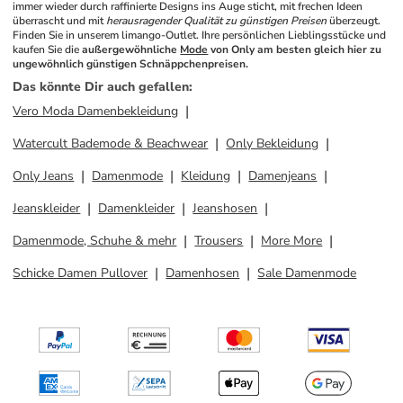
immer wieder durch raffinierte Designs ins Auge sticht, mit frechen Ideen 
überrascht und mit 
herausragender Qualität zu günstigen Preisen
 überzeugt. 
Finden Sie in unserem limango-Outlet. Ihre persönlichen Lieblingsstücke und 
kaufen Sie die 
außergewöhnliche 
Mode
 von Only am besten gleich hier zu 
ungewöhnlich günstigen Schnäppchenpreisen.
Das könnte Dir auch gefallen
:
Vero Moda Damenbekleidung
Watercult Bademode & Beachwear
Only Bekleidung
Only Jeans
Damenmode
Kleidung
Damenjeans
Jeanskleider
Damenkleider
Jeanshosen
Damenmode, Schuhe & mehr
Trousers
More More
Schicke Damen Pullover
Damenhosen
Sale Damenmode