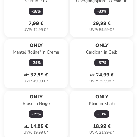
Shirt in Pink
Übergangsjacke "Orchid" in
Taupe
-
38
%
-
33
%
7,99 €
39,99 €
UVP
:
12,99 €
*
UVP
:
59,99 €
*
ONLY
ONLY
Mantel "Joline" in Creme
Cardigan in Gelb
-
34
%
-
37
%
32,99 €
24,99 €
ab
:
ab
:
UVP
:
49,99 €
*
UVP
:
39,99 €
*
ONLY
ONLY
Bluse in Beige
Kleid in Khaki
-
25
%
-
13
%
14,99 €
18,99 €
ab
:
UVP
:
19,99 €
*
UVP
:
21,99 €
*