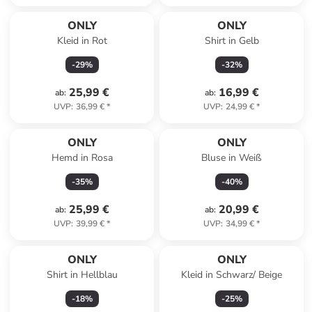
ONLY
ONLY
Kleid in Rot
Shirt in Gelb
-
29
%
-
32
%
25,99 €
16,99 €
ab
:
ab
:
UVP
:
36,99 €
*
UVP
:
24,99 €
*
ONLY
ONLY
Hemd in Rosa
Bluse in Weiß
-
35
%
-
40
%
25,99 €
20,99 €
ab
:
ab
:
UVP
:
39,99 €
*
UVP
:
34,99 €
*
ONLY
ONLY
Shirt in Hellblau
Kleid in Schwarz/ Beige
-
18
%
-
25
%