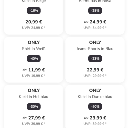
Kleid in Beige
Bermudas in Rosa
-
16
%
-
28
%
20,99 €
24,99 €
ab
:
UVP
:
24,99 €
*
UVP
:
34,99 €
*
ONLY
ONLY
Shirt in Weiß
Jeans-Shorts in Blau
-
40
%
-
23
%
11,99 €
22,99 €
ab
:
UVP
:
19,99 €
*
UVP
:
29,99 €
*
ONLY
ONLY
Kleid in Hellblau
Kleid in Dunkelblau
-
30
%
-
40
%
27,99 €
23,99 €
ab
:
ab
:
UVP
:
39,99 €
*
UVP
:
39,99 €
*