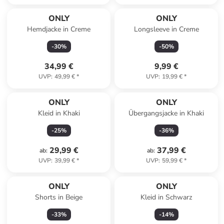
ONLY
ONLY
Hemdjacke in Creme
Longsleeve in Creme
-
30
%
-
50
%
34,99 €
9,99 €
UVP
:
49,99 €
*
UVP
:
19,99 €
*
ONLY
ONLY
Kleid in Khaki
Übergangsjacke in Khaki
-
25
%
-
36
%
29,99 €
37,99 €
ab
:
ab
:
UVP
:
39,99 €
*
UVP
:
59,99 €
*
ONLY
ONLY
Shorts in Beige
Kleid in Schwarz
-
33
%
-
14
%