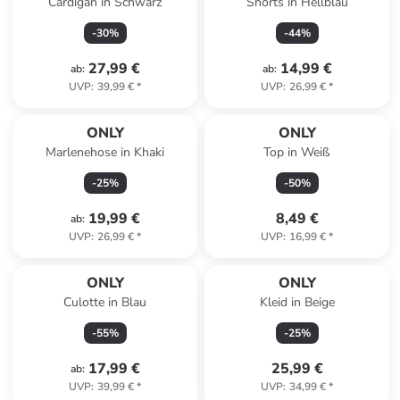
Cardigan in Schwarz
Shorts in Hellblau
-
30
%
-
44
%
27,99 €
14,99 €
ab
:
ab
:
UVP
:
39,99 €
*
UVP
:
26,99 €
*
ONLY
ONLY
Marlenehose in Khaki
Top in Weiß
-
25
%
-
50
%
19,99 €
8,49 €
ab
:
UVP
:
26,99 €
*
UVP
:
16,99 €
*
ONLY
ONLY
Culotte in Blau
Kleid in Beige
-
55
%
-
25
%
17,99 €
25,99 €
ab
:
UVP
:
39,99 €
*
UVP
:
34,99 €
*