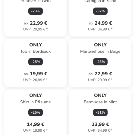
Pullover in Gelb
Cardigan in Sand
-
23
%
-
32
%
22,99 €
24,99 €
ab
:
ab
:
UVP
:
29,99 €
*
UVP
:
36,99 €
*
ONLY
ONLY
Top in Bordeaux
Marlenehose in Beige
-
25
%
-
23
%
19,99 €
22,99 €
ab
:
ab
:
UVP
:
26,99 €
*
UVP
:
29,99 €
*
ONLY
ONLY
Shirt in Pflaume
Bermudas in Mint
-
25
%
-
31
%
14,99 €
23,99 €
UVP
:
19,99 €
*
UVP
:
34,99 €
*