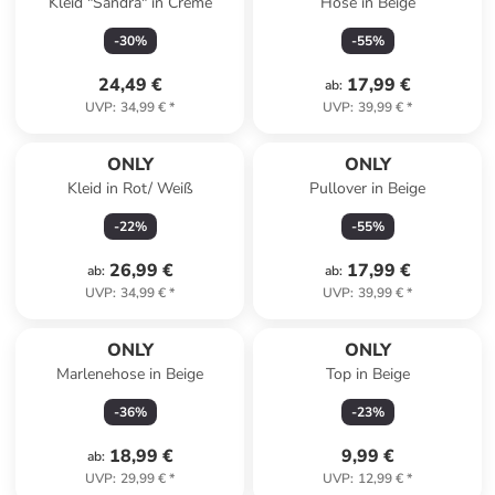
Kleid "Sandra" in Creme
Hose in Beige
-
30
%
-
55
%
24,49 €
17,99 €
ab
:
UVP
:
34,99 €
*
UVP
:
39,99 €
*
ONLY
ONLY
Kleid in Rot/ Weiß
Pullover in Beige
-
22
%
-
55
%
26,99 €
17,99 €
ab
:
ab
:
UVP
:
34,99 €
*
UVP
:
39,99 €
*
ONLY
ONLY
Marlenehose in Beige
Top in Beige
-
36
%
-
23
%
18,99 €
9,99 €
ab
:
UVP
:
29,99 €
*
UVP
:
12,99 €
*