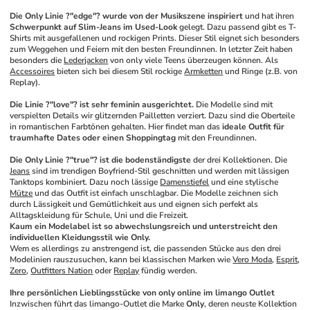
Die Only Linie ?"edge"? wurde von der Musikszene inspiriert
 und hat ihren 
Schwerpunkt auf Slim-Jeans im Used-Look
 gelegt. Dazu passend gibt es T-
Shirts mit ausgefallenen und rockigen Prints. Dieser Stil eignet sich besonders 
zum Weggehen und Feiern mit den besten Freundinnen. In letzter Zeit haben 
besonders die 
Lederjacken
 von only viele Teens überzeugen können. Als 
Accessoires
 bieten sich bei diesem Stil rockige 
Armketten
 und Ringe (z.B. von 
Replay).
Die Linie ?"love"? ist sehr feminin ausgerichtet.
 Die Modelle sind mit 
verspielten Details wir glitzernden Pailletten verziert. Dazu sind die Oberteile 
in romantischen Farbtönen gehalten. Hier findet man das 
ideale Outfit für 
traumhafte Dates oder einen Shoppingtag
 mit den Freundinnen.
Die Only Linie ?"true"? ist die bodenständigste
 der drei Kollektionen. Die 
Jeans
 sind im trendigen Boyfriend-Stil geschnitten und werden mit lässigen 
Tanktops kombiniert. Dazu noch lässige 
Damenstiefel
 und eine stylische 
Mütze
 und das Outfit ist einfach unschlagbar. Die Modelle zeichnen sich 
durch Lässigkeit und Gemütlichkeit aus und eignen sich perfekt als 
Alltagskleidung für Schule, Uni und die Freizeit.
Kaum ein Modelabel ist so abwechslungsreich und unterstreicht den 
individuellen Kleidungsstil wie Only.
Wem es allerdings zu anstrengend ist, die passenden Stücke aus den drei 
Modelinien rauszusuchen, kann bei klassischen Marken wie 
Vero Moda
, 
Esprit
, 
Zero
, 
Outfitters Nation
 oder 
Replay
 fündig werden.
Ihre persönlichen Lieblingsstücke von only online im limango Outlet
Inzwischen führt das limango-Outlet die Marke 
Only
, deren neuste Kollektion 