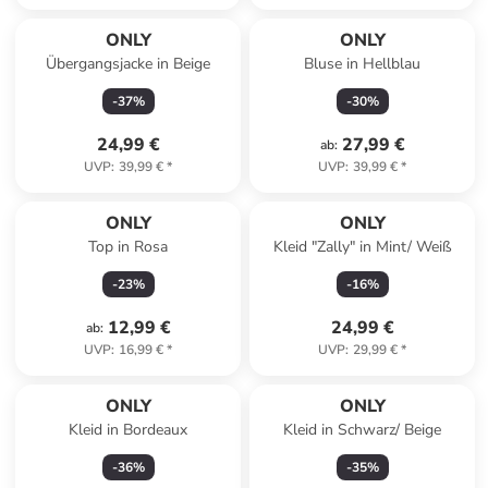
ONLY
ONLY
Übergangsjacke in Beige
Bluse in Hellblau
-
37
%
-
30
%
24,99 €
27,99 €
ab
:
UVP
:
39,99 €
*
UVP
:
39,99 €
*
ONLY
ONLY
Top in Rosa
Kleid "Zally" in Mint/ Weiß
-
23
%
-
16
%
12,99 €
24,99 €
ab
:
UVP
:
16,99 €
*
UVP
:
29,99 €
*
ONLY
ONLY
Kleid in Bordeaux
Kleid in Schwarz/ Beige
-
36
%
-
35
%