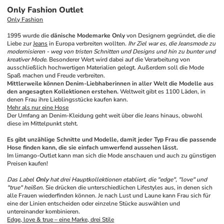
Only Fashion Outlet
Only Fashion
1995 wurde die 
dänische Modemarke Only
 von Designern gegründet, die die 
Liebe zur 
Jeans
 in Europa verbreiten wollten. 
Ihr Ziel war es, die Jeansmode zu 
modernisieren - weg von tristen Schnitten und Designs und hin zu bunter und 
kreativer Mode.
 Besonderer Wert wird dabei auf die Verarbeitung von 
ausschließlich hochwertigen Materialien gelegt. Außerdem soll die Mode 
Spaß machen und Freude verbreiten.
Mittlerweile können Denim-Liebhaberinnen in aller Welt die Modelle aus 
den angesagten Kollektionen erstehen.
 Weltweit gibt es 1100 Läden, in 
denen Frau ihre Lieblingsstücke kaufen kann.
Mehr als nur eine 
Hose
Der Umfang an Denim-Kleidung geht weit über die Jeans hinaus, obwohl 
diese im Mittelpunkt steht. 
Es gibt unzählige Schnitte und Modelle, damit jeder Typ Frau die passende 
Hose finden kann, die sie einfach umwerfend aussehen lässt.
Im limango-Outlet kann man sich die Mode anschauen und auch zu günstigen 
Preisen kaufen!
Das Label 
Only
 hat drei Hauptkollektionen etabliert, die "edge", "love" und 
"true" heißen.
 Sie drücken die unterschiedlichen Lifestyles aus, in denen sich 
alle Frauen wiederfinden können. Je nach Lust und Laune kann Frau sich für 
eine der Linien entscheiden oder einzelne Stücke auswählen und 
untereinander kombinieren.
Edge, love & true – eine Marke, drei Stile