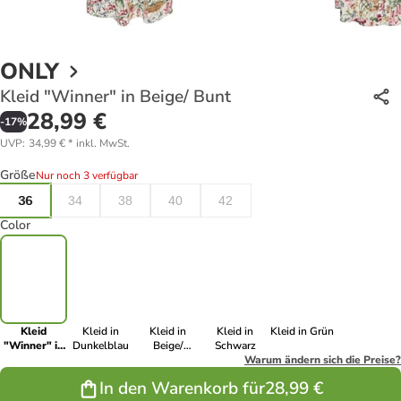
ONLY
Kleid "Winner" in Beige/ Bunt
28,99 €
-
17
%
UVP
:
34,99 €
*
inkl. MwSt.
Größe
Nur noch 3 verfügbar
36
34
38
40
42
Color
Kleid
Kleid in
Kleid in
Kleid in
Kleid in Grün
"Winner" in
Dunkelblau
Beige/
Schwarz
Beige/ Bunt
Schwarz
Warum ändern sich die Preise?
In den Warenkorb für
28,99 €