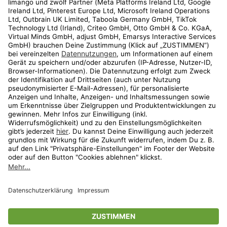
Kundenservice
Shop
Aktionen
Travel
limango.nl
limango.pl
* Streichpreise entsprechen der unverbindlichen Preisempfehlung des