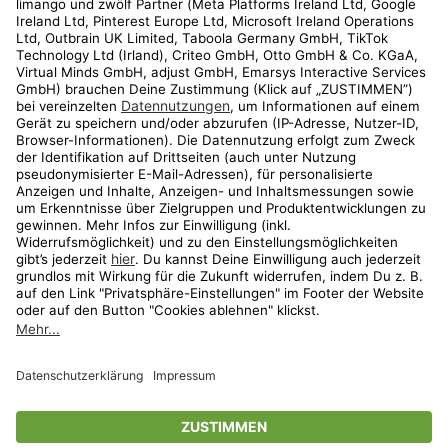
Kundenservice
Shop
Aktionen
Travel
limango.nl
limango.pl
* Streichpreise entsprechen der unverbindlichen Preisempfehlung des