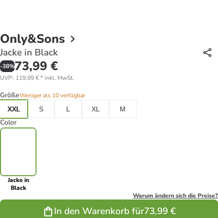
Only&Sons
Jacke in Black
73,99 €
-
38
%
UVP
:
119,99 €
*
inkl. MwSt.
Größe
Weniger als 10 verfügbar
XXL
S
L
XL
M
Color
Jacke in
Black
Warum ändern sich die Preise?
In den Warenkorb für
73,99 €