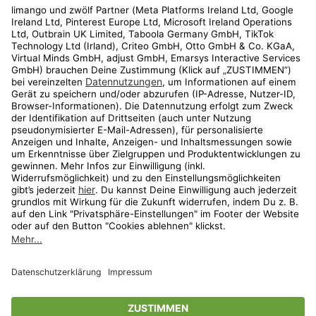
Rechtliches
Kundenservice
Shop
Aktionen
Travel
limango.nl
limango.pl