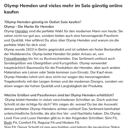
Olymp Hemden und vieles mehr im Sale günstig online
kaufen
?
Olymp Hemden günstig im Outlet Sale kaufen
? 
Olymp - Die Marke für Hemden
Olymp 
Hemden
 sind die perfekte Wahl für den modernen Mann von heute. Sie 
sehen nicht nur gut aus, sondern bieten auch eine hervorragende Passform 
und Qualität. Hier erfährst Du alles über Olymp Hemden und warum sie die 
perfekte Wahl für dich sind. 
Olymp wurde 1923 in Berlin gegründet und ist seitdem ein fester Bestandteil 
der Modebranche. Olymp bietet Hemden für jeden Anlass an, von 
Freizeithemden
 bis hin zu Businesshemden. Das Sortiment umfasst auch 
Sondergrößen wie Übergrößen und Kurzgrößen. Olymp verwendet 
hauptsächlich Baumwolle für die Produktion der Hemden, aber auch andere 
Materialien wie Leinen oder Seide kommen zum Einsatz. Der Kauf eines 
Olymp-Hemdes lohnt sich also nicht nur wegen des hervorragendem 
Tragekomforts mit den langen Armen und der modernen Designs, sondern vor 
allem wegen der hohen Qualität und Langlebigkeit der Produkte. 
Welche Größen und Passformen sind bei Olymp Hemden erhältlich?
Olymp bietet Hemden in vielen verschiedenen Schnitten an. Doch welcher 
Schnitt ist der richtige für dich? Wir zeigen dir, worauf Du bei der Auswahl 
deines perfekten Olymp-Hemdens achten solltest! Das Sortiment beinhaltet 
unterschiedliche Schnitte, die alle ihre Vor- und Nachteile haben. Die Olymp 
Level Five und Luxor Hemden gibt es in den folgenden Schnitten: Slim Fit, 
Body
 Fit, Comfort Fit, Regular Fit und Modern Fit. 
Slim Fit: Dieser Schnitt ist eng geschnitten und betont die muskulöse Statur. 