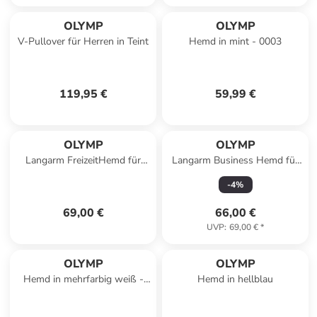
OLYMP
OLYMP
V-Pullover für Herren in Teint
Hemd in mint - 0003
119,95 €
59,99 €
OLYMP
OLYMP
Langarm FreizeitHemd für
Langarm Business Hemd für
Herren in uni
Herren in beige
-
4
%
69,00 €
66,00 €
UVP
:
69,00 €
*
OLYMP
OLYMP
Hemd in mehrfarbig weiß -
Hemd in hellblau
0001