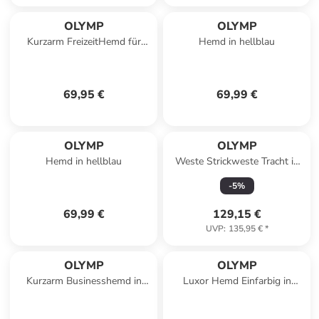
OLYMP
OLYMP
Kurzarm FreizeitHemd für
Hemd in hellblau
Herren in uni
69,95 €
69,99 €
OLYMP
OLYMP
Hemd in hellblau
Weste Strickweste Tracht in
Grau
-
5
%
69,99 €
129,15 €
UVP
:
135,95 €
*
OLYMP
OLYMP
Kurzarm Businesshemd in
Luxor Hemd Einfarbig in
Weiss
Weiss