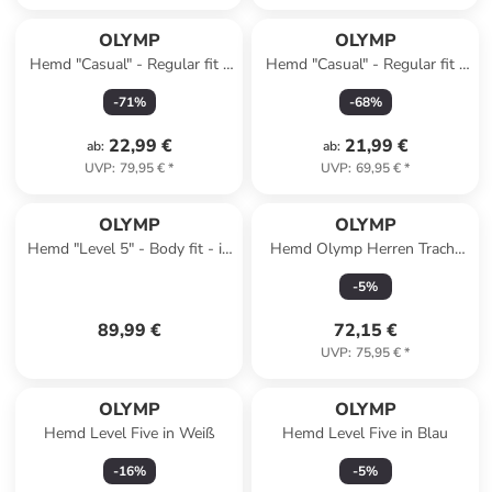
OLYMP
OLYMP
Hemd "Casual" - Regular fit -
Hemd "Casual" - Regular fit -
in Dunkelblau
in Olivgrün
-
71
%
-
68
%
22,99 €
21,99 €
ab
:
ab
:
UVP
:
79,95 €
*
UVP
:
69,95 €
*
OLYMP
OLYMP
Hemd "Level 5" - Body fit - in
Hemd Olymp Herren Tracht
Dunkelblau
regular fit in Hellblau
-
5
%
89,99 €
72,15 €
UVP
:
75,95 €
*
OLYMP
OLYMP
Hemd Level Five in Weiß
Hemd Level Five in Blau
-
16
%
-
5
%