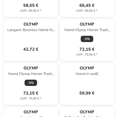
58,55 €
66,45 €
UVP
:
69,95 €
*
UVP
:
69,95 €
*
OLYMP
OLYMP
Langarm Business Hemd für
Hemd Olymp Herren Tracht
Herren in blau
regular fit in Weiß
-
5
%
42,72 €
72,15 €
UVP
:
75,95 €
*
OLYMP
OLYMP
Hemd Olymp Herren Tracht
Hemd in weiß
klassisch regular fit in Weiß
-
5
%
72,15 €
59,99 €
UVP
:
75,95 €
*
OLYMP
OLYMP