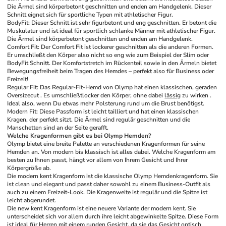
Die Ärmel sind körperbetont geschnitten und enden am Handgelenk. Dieser 
Schnitt eignet sich für sportliche Typen mit athletischer Figur. 
BodyFit: Dieser Schnitt ist sehr figurbetont und eng geschnitten. Er betont die 
Muskulatur und ist ideal für sportlich schlanke Männer mit athletischer Figur. 
Die Ärmel sind körperbetont geschnitten und enden am Handgelenk. 
Comfort Fit: Der Comfort Fit ist lockerer geschnitten als die anderen Formen. 
Er umschließt den Körper also nicht so eng wie zum Beispiel der Slim oder 
BodyFit Schnitt. Der Komfortstretch im Rückenteil sowie in den Ärmeln bietet 
Bewegungsfreiheit beim Tragen des Hemdes – perfekt also für Business oder 
Freizeit! 
Regular Fit: Das Regular-Fit-Hemd von Olymp hat einen klassischen, geraden 
Oversizecut . Es umschließtlocker den Körper, ohne dabei 
lässig
 zu wirken . 
Ideal also, wenn Du etwas mehr Polsterung rund um die Brust benötigst. 
Modern Fit: Diese Passform ist leicht tailliert und hat einen klassischen 
Kragen, der perfekt sitzt. Die Ärmel sind regulär geschnitten und die 
Manschetten sind an der Seite gerafft. 
Welche Kragenformen gibt es bei Olymp Hemden?
Olymp bietet eine breite Palette an verschiedenen Kragenformen für seine 
Hemden an. Von modern bis klassisch ist alles dabei. Welche Kragenform am 
besten zu Ihnen passt, hängt vor allem von Ihrem Gesicht und Ihrer 
Körpergröße ab. 
Die modern kent Kragenform ist die klassische Olymp Hemdenkragenform. Sie 
ist clean und elegant und passt daher sowohl zu einem Business-Outfit als 
auch zu einem Freizeit-Look. Die Kragenweite ist regulär und die Spitze ist 
leicht abgerundet. 
Die new kent Kragenform ist eine neuere Variante der modern kent. Sie 
unterscheidet sich vor allem durch ihre leicht abgewinkelte Spitze. Diese Form 
ist ideal für Herren mit einem runden Gesicht, da sie das Gesicht optisch 