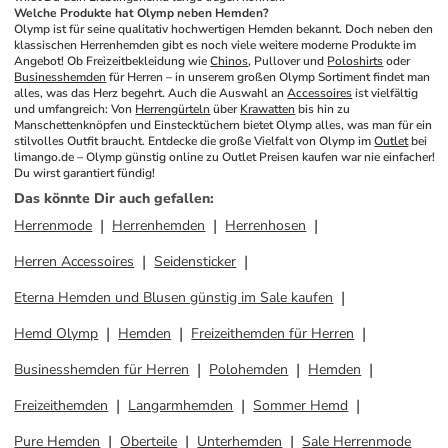
Welche Produkte hat Olymp neben Hemden?
Olymp ist für seine qualitativ hochwertigen Hemden bekannt. Doch neben den 
klassischen Herrenhemden gibt es noch viele weitere moderne Produkte im 
Angebot! Ob Freizeitbekleidung wie 
Chinos
, Pullover und 
Poloshirts
 oder 
Businesshemden
 für Herren – in unserem großen Olymp Sortiment findet man 
alles, was das Herz begehrt. Auch die Auswahl an 
Accessoires
 ist vielfältig 
und umfangreich: Von 
Herrengürteln
 über 
Krawatten
 bis hin zu 
Manschettenknöpfen und Einstecktüchern bietet Olymp alles, was man für ein 
stilvolles Outfit braucht. Entdecke die große Vielfalt von Olymp im 
Outlet
 bei 
limango.de – Olymp günstig online zu Outlet Preisen kaufen war nie einfacher! 
Du wirst garantiert fündig!
Das könnte Dir auch gefallen
:
Herrenmode
Herrenhemden
Herrenhosen
Herren Accessoires
Seidensticker
Eterna Hemden und Blusen günstig im Sale kaufen
Hemd Olymp
Hemden
Freizeithemden für Herren
Businesshemden für Herren
Polohemden
Hemden
Freizeithemden
Langarmhemden
Sommer Hemd
Pure Hemden
Oberteile
Unterhemden
Sale Herrenmode