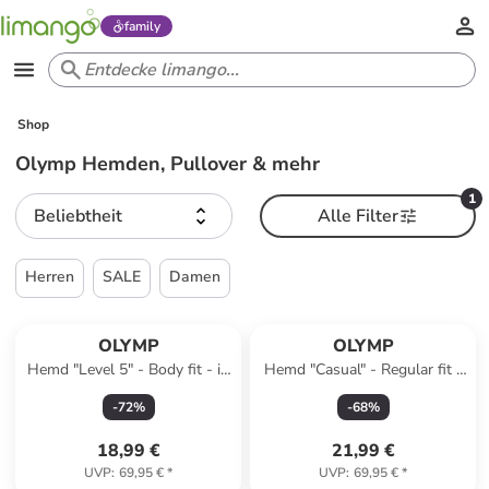
family
Shop
Olymp Hemden, Pullover & mehr
1
Beliebtheit
Alle Filter
Herren
SALE
Damen
OLYMP
OLYMP
Hemd "Level 5" - Body fit - in
Hemd "Casual" - Regular fit -
Schwarz/ Weiß
in Blau
-
72
%
-
68
%
18,99 €
21,99 €
UVP
:
69,95 €
*
UVP
:
69,95 €
*