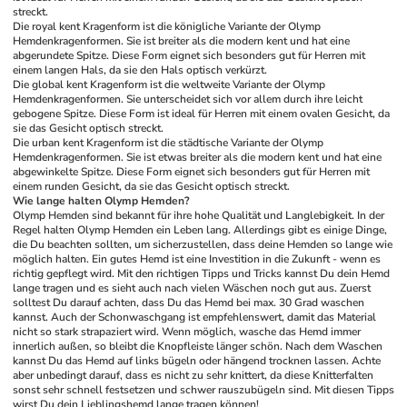
streckt. 
Die royal kent Kragenform ist die königliche Variante der Olymp 
Hemdenkragenformen. Sie ist breiter als die modern kent und hat eine 
abgerundete Spitze. Diese Form eignet sich besonders gut für Herren mit 
einem langen Hals, da sie den Hals optisch verkürzt. 
Die global kent Kragenform ist die weltweite Variante der Olymp 
Hemdenkragenformen. Sie unterscheidet sich vor allem durch ihre leicht 
gebogene Spitze. Diese Form ist ideal für Herren mit einem ovalen Gesicht, da 
sie das Gesicht optisch streckt. 
Die urban kent Kragenform ist die städtische Variante der Olymp 
Hemdenkragenformen. Sie ist etwas breiter als die modern kent und hat eine 
abgewinkelte Spitze. Diese Form eignet sich besonders gut für Herren mit 
einem runden Gesicht, da sie das Gesicht optisch streckt. 
Wie lange halten Olymp Hemden?
Olymp Hemden sind bekannt für ihre hohe Qualität und Langlebigkeit. In der 
Regel halten Olymp Hemden ein Leben lang. Allerdings gibt es einige Dinge, 
die Du beachten sollten, um sicherzustellen, dass deine Hemden so lange wie 
möglich halten. Ein gutes Hemd ist eine Investition in die Zukunft - wenn es 
richtig gepflegt wird. Mit den richtigen Tipps und Tricks kannst Du dein Hemd 
lange tragen und es sieht auch nach vielen Wäschen noch gut aus. Zuerst 
solltest Du darauf achten, dass Du das Hemd bei max. 30 Grad waschen 
kannst. Auch der Schonwaschgang ist empfehlenswert, damit das Material 
nicht so stark strapaziert wird. Wenn möglich, wasche das Hemd immer 
innerlich außen, so bleibt die Knopfleiste länger schön. Nach dem Waschen 
kannst Du das Hemd auf links bügeln oder hängend trocknen lassen. Achte 
aber unbedingt darauf, dass es nicht zu sehr knittert, da diese Knitterfalten 
sonst sehr schnell festsetzen und schwer rauszubügeln sind. Mit diesen Tipps 
wirst Du dein Lieblingshemd lange tragen können! 