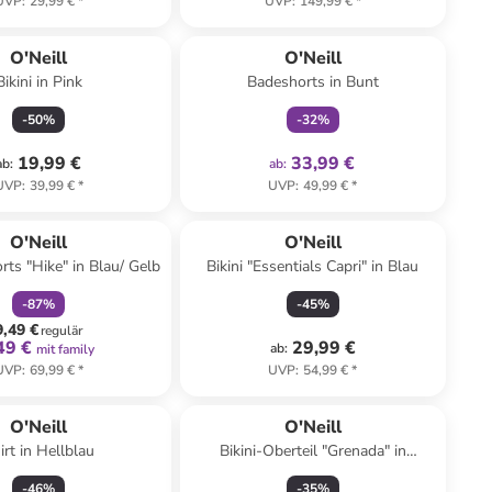
UVP
:
29,99 €
*
UVP
:
149,99 €
*
family
exklusiv
O'Neill
O'Neill
Bikini in Pink
Badeshorts in Bunt
-
50
%
-
32
%
19,99 €
33,99 €
ab
:
ab
:
UVP
:
39,99 €
*
UVP
:
49,99 €
*
family
rabatt
O'Neill
O'Neill
rts "Hike" in Blau/ Gelb
Bikini "Essentials Capri" in Blau
-
87
%
-
45
%
9,49 €
regulär
49 €
29,99 €
ab
:
mit family
UVP
:
69,99 €
*
UVP
:
54,99 €
*
O'Neill
O'Neill
irt in Hellblau
Bikini-Oberteil "Grenada" in
Schwarz
-
46
%
-
35
%