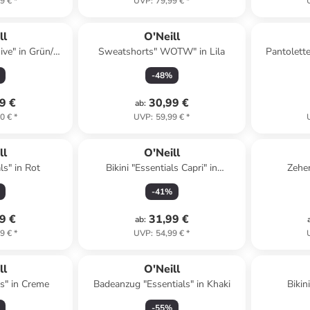
9 €
*
UVP
:
79,99 €
*
ll
O'Neill
ive" in Grün/
Sweatshorts" WOTW" in Lila
Pantolette
s
-
48
%
9 €
30,99 €
ab
:
0 €
*
UVP
:
59,99 €
*
ll
O'Neill
als" in Rot
Bikini "Essentials Capri" in
Zehen
Dunkelblau
-
41
%
9 €
31,99 €
ab
:
9 €
*
UVP
:
54,99 €
*
ll
O'Neill
ls" in Creme
Badeanzug "Essentials" in Khaki
Bikin
-
55
%