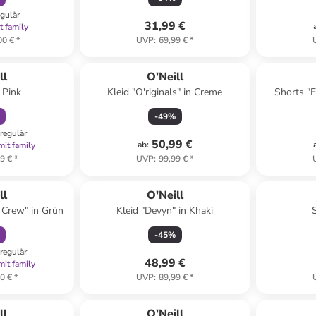
egulär
31,99 €
t family
00 €
*
UVP
:
69,99 €
*
abatt
ll
O'Neill
 Pink
Kleid "O'riginals" in Creme
Shorts "E
-
49
%
regulär
50,99 €
ab
:
mit family
9 €
*
UVP
:
99,99 €
*
abatt
ll
O'Neill
 Crew" in Grün
Kleid "Devyn" in Khaki
-
45
%
regulär
48,99 €
mit family
0 €
*
UVP
:
89,99 €
*
ll
O'Neill