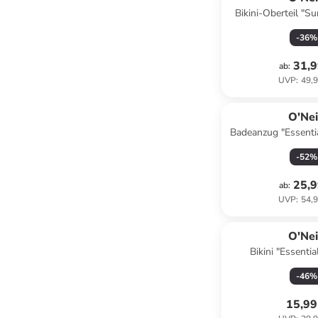
Bikini-Oberteil "Su
-
36
%
31,9
ab
:
UVP
:
49,9
O'Nei
Badeanzug "Essenti
-
52
%
25,9
ab
:
UVP
:
54,9
O'Nei
Bikini "Essentia
-
46
%
15,99