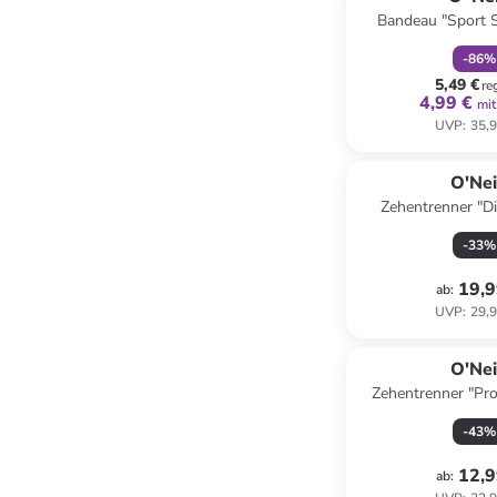
Bandeau "Sport S
-
86
%
5,49 €
re
4,99 €
mit
UVP
:
35,9
O'Nei
Zehentrenner "Di
-
33
%
19,9
ab
:
UVP
:
29,9
O'Nei
Zehentrenner "Prof
-
43
%
12,9
ab
: