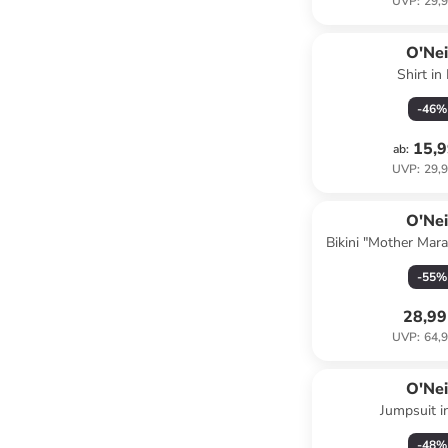
UVP
:
29,9
O'Nei
Shirt in 
-
46
%
15,9
ab
:
UVP
:
29,9
O'Nei
Bikini "Mother Mar
-
55
%
28,99
UVP
:
64,9
O'Nei
Jumpsuit i
-
48
%