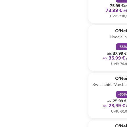
75,99 €
r
73,99 €
mi
UVP
:
230,
family
r
O'Nei
Hoodie in
-
55
%
37,99 €
ab
:
35,99 €
ab
:
UVP
:
79,9
family
r
O'Nei
Sweatshirt "Varsha
-
60
%
25,99 €
ab
:
23,99 €
ab
:
UVP
:
60,0
O'Nei