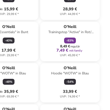
15,99 €
28,99 €
ab
:
UVP
:
29,99 €
*
UVP
:
44,99 €
*
family
rabatt
O'Neill
O'Neill
"Essentials" in Bunt
Trainingstop "Active" in Rot/
Schwarz
-
40
%
-
83
%
8,49 €
regulär
17,99 €
7,49 €
mit family
UVP
:
29,99 €
*
UVP
:
45,99 €
*
Top deal
O'Neill
O'Neill
i "WOTW" in Blau
Hoodie "WOTW" in Blau
-
48
%
-
54
%
35,99 €
33,99 €
ab
:
UVP
:
69,99 €
*
UVP
:
74,99 €
*
family
exklusiv
O'Neill
O'Neill