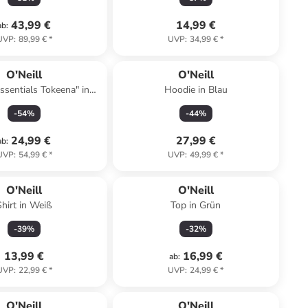
43,99 €
14,99 €
ab
:
UVP
:
89,99 €
*
UVP
:
34,99 €
*
O'Neill
O'Neill
ssentials Tokeena" in
Hoodie in Blau
Schwarz
-
54
%
-
44
%
24,99 €
27,99 €
ab
:
UVP
:
54,99 €
*
UVP
:
49,99 €
*
O'Neill
O'Neill
Shirt in Weiß
Top in Grün
-
39
%
-
32
%
13,99 €
16,99 €
ab
:
UVP
:
22,99 €
*
UVP
:
24,99 €
*
family
rabatt
O'Neill
O'Neill