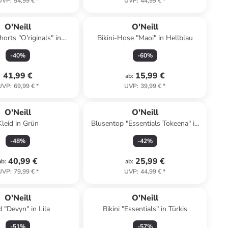
UVP
:
54,99 €
*
UVP
:
44,99 €
*
O'Neill
O'Neill
orts "O'riginals" in
Bikini-Hose "Maoi" in Hellblau
Hellblau
-
40
%
-
60
%
41,99 €
15,99 €
ab
:
UVP
:
69,99 €
*
UVP
:
39,99 €
*
O'Neill
O'Neill
Kleid in Grün
Blusentop "Essentials Tokeena" in
Schwarz
-
48
%
-
42
%
40,99 €
25,99 €
ab
:
ab
:
UVP
:
79,99 €
*
UVP
:
44,99 €
*
O'Neill
O'Neill
d "Devyn" in Lila
Bikini "Essentials" in Türkis
-
51
%
-
57
%