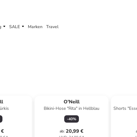
g
SALE
Marken
Travel
ll
O'Neill
Türkis
Bikini-Hose "Rita" in Hellblau
Shorts "Ess
-
40
%
 €
20,99 €
ab
: