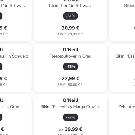
rf" in Schwarz
Kleid "Lori" in Schwarz
Bikin
-
61
%
9 €
30,99 €
9 €
*
UVP
:
79,99 €
*
ll
O'Neill
als" in Schwarz
Fleecepullover in Grau
Bikini "Es
-
65
%
9 €
27,99 €
9 €
*
UVP
:
80,00 €
*
ll
O'Neill
ls" in Grün
Bikini "Essentials Marga Cruz" in
Zehentre
Dunkelblau
-
27
%
 €
39,99 €
ab
: