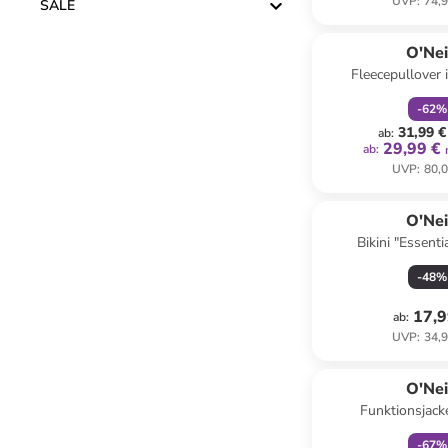
UVP
:
74,9
SALE
family
r
O'Nei
Fleecepullover
-
62
%
31,99 €
ab
:
29,99 €
ab
:
UVP
:
80,0
O'Nei
Bikini "Essentia
-
48
%
17,9
ab
:
UVP
:
34,9
family
r
O'Nei
Funktionsjack
-
67
%