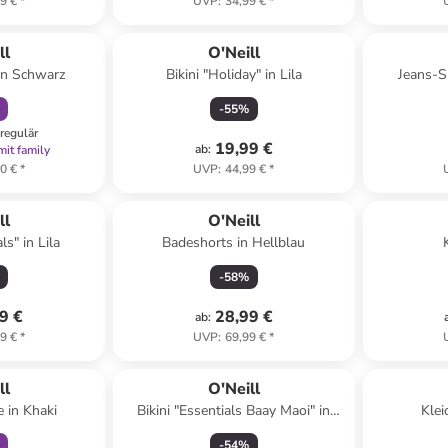
9 €
*
UVP
:
34,99 €
*
abatt
ll
O'Neill
 in Schwarz
Bikini "Holiday" in Lila
Jeans-Sh
-
55
%
regulär
19,99 €
ab
:
mit family
0 €
*
UVP
:
44,99 €
*
ll
O'Neill
ls" in Lila
Badeshorts in Hellblau
-
58
%
9 €
28,99 €
ab
:
9 €
*
UVP
:
69,99 €
*
abatt
ll
O'Neill
e in Khaki
Bikini "Essentials Baay Maoi" in
Klei
Bunt
-
54
%