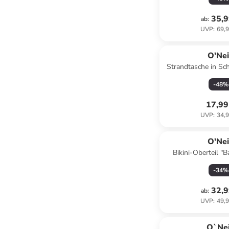
35,9
ab
:
UVP
:
69,9
O'Nei
Strandtasche in Sc
(H)40 x (T)6 
-
48
%
17,99
UVP
:
34,9
O'Nei
Bikini-Oberteil "B
-
34
%
32,9
ab
:
UVP
:
49,9
family
r
O`Nei