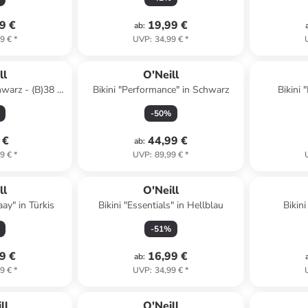
9 €
19,99 €
ab
:
9 €
*
UVP
:
34,99 €
*
ll
O'Neill
hwarz - (B)38 x
Bikini "Performance" in Schwarz
Bikini 
cm - 25 l
-
50
%
 €
44,99 €
ab
:
9 €
*
UVP
:
89,99 €
*
ll
O'Neill
aay" in Türkis
Bikini "Essentials" in Hellblau
Bikin
-
51
%
9 €
16,99 €
ab
:
9 €
*
UVP
:
34,99 €
*
abatt
ll
O'Neill