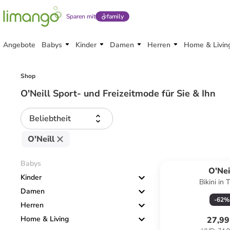
Sparen mit
family
Angebote
Babys
Kinder
Damen
Herren
Home & Livin
Shop
O'Neill Sport- und Freizeitmode für Sie & Ihn
Beliebtheit
O'Neill
Babys
O'Nei
Kinder
Bikini in 
Damen
-
62
%
Herren
Home & Living
27,99