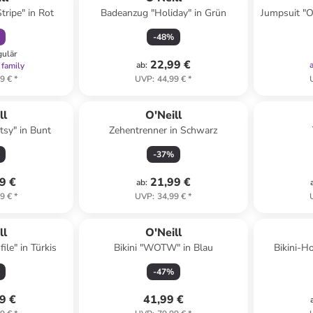
tripe" in Rot
Badeanzug "Holiday" in Grün
Jumpsuit "O
-
48
%
gulär
22,99 €
ab
:
 family
9 €
*
UVP
:
44,99 €
*
ll
O'Neill
tsy" in Bunt
Zehentrenner in Schwarz
-
37
%
9 €
21,99 €
ab
:
9 €
*
UVP
:
34,99 €
*
ll
O'Neill
ile" in Türkis
Bikini "WOTW" in Blau
Bikini-H
-
47
%
9 €
41,99 €