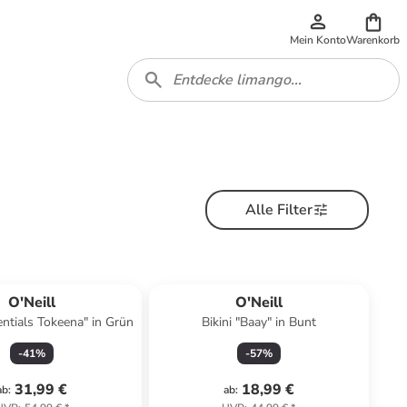
Mein Konto
Warenkorb
Alle Filter
O'Neill
O'Neill
entials Tokeena" in Grün
Bikini "Baay" in Bunt
-
41
%
-
57
%
31,99 €
18,99 €
ab
:
ab
: