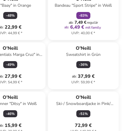
i "Baay" in Orange
Bandeau "Sport Stripe" in Weiß
-
48
%
-
83
%
7,49 €
ab
:
regulär
22,99 €
6,49 €
ab
:
ab
:
mit family
UVP
:
44,99 €
*
UVP
:
40,00 €
*
O'Neill
O'Neill
sentials Marga Cruz" in
Sweatshirt in Grün
Schwarz
-
49
%
-
36
%
27,99 €
37,99 €
ab
:
ab
:
UVP
:
54,99 €
*
UVP
:
59,99 €
*
O'Neill
O'Neill
nner "Ditsy" in Weiß
Ski-/ Snowboardjacke in Pink/
Türkis
-
46
%
-
51
%
15,99 €
72,99 €
ab
: