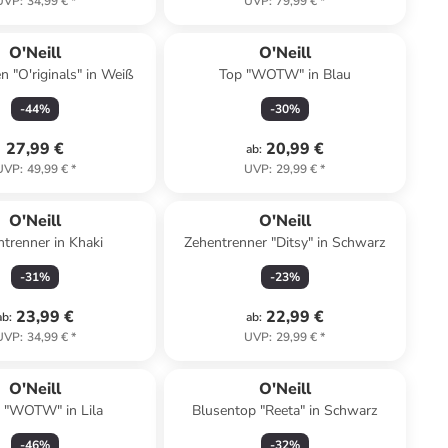
UVP
:
34,99 €
*
UVP
:
79,99 €
*
O'Neill
O'Neill
n "O'riginals" in Weiß
Top "WOTW" in Blau
-
44
%
-
30
%
27,99 €
20,99 €
ab
:
UVP
:
49,99 €
*
UVP
:
29,99 €
*
O'Neill
O'Neill
trenner in Khaki
Zehentrenner "Ditsy" in Schwarz
-
31
%
-
23
%
23,99 €
22,99 €
ab
:
ab
:
UVP
:
34,99 €
*
UVP
:
29,99 €
*
O'Neill
O'Neill
i "WOTW" in Lila
Blusentop "Reeta" in Schwarz
-
46
%
-
32
%