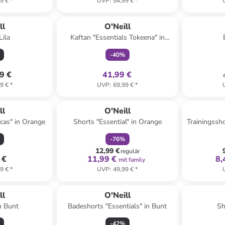
9 €
*
UVP
:
54,99 €
*
family
exklusiv
ll
O'Neill
Lila
Kaftan "Essentials Tokeena" in
Creme
-
40
%
9 €
41,99 €
9 €
*
UVP
:
69,99 €
*
family
rabatt
ll
O'Neill
acas" in Orange
Shorts "Essential" in Orange
Trainingssho
-
76
%
12,99 €
regulär
 €
11,99 €
8,
mit family
9 €
*
UVP
:
49,99 €
*
ll
O'Neill
n Bunt
Badeshorts "Essentials" in Bunt
Sh
-
42
%