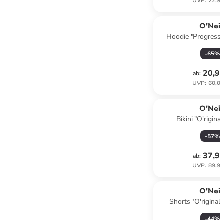
UVP
:
22,9
O'Nei
Hoodie "Progress
Türki
-
65
%
20,9
ab
:
UVP
:
60,0
O'Nei
Bikini "O'rigin
-
57
%
37,9
ab
:
UVP
:
89,9
O'Nei
Shorts "O'rigina
-
44
%