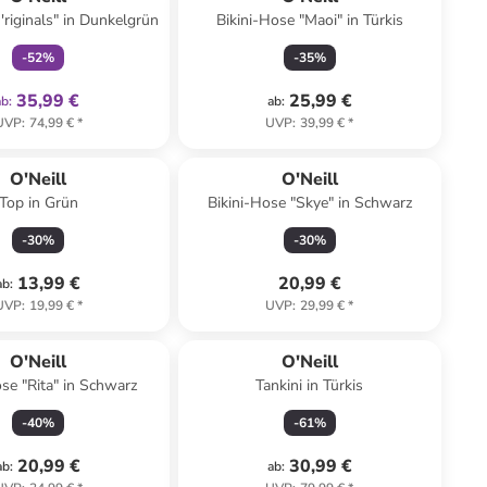
'riginals" in Dunkelgrün
Bikini-Hose "Maoi" in Türkis
-
52
%
-
35
%
35,99 €
25,99 €
ab
:
ab
:
UVP
:
74,99 €
*
UVP
:
39,99 €
*
O'Neill
O'Neill
Top in Grün
Bikini-Hose "Skye" in Schwarz
-
30
%
-
30
%
13,99 €
20,99 €
ab
:
UVP
:
19,99 €
*
UVP
:
29,99 €
*
O'Neill
O'Neill
ose "Rita" in Schwarz
Tankini in Türkis
-
40
%
-
61
%
20,99 €
30,99 €
ab
:
ab
: