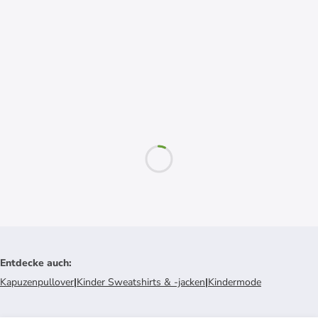
Entdecke auch
:
Kapuzenpullover
|
Kinder Sweatshirts & -jacken
|
Kindermode