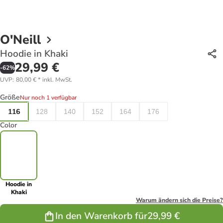
O'Neill
Hoodie in Khaki
29,99 €
-
62
%
UVP
:
80,00 €
*
inkl. MwSt.
Größe
Nur noch 1 verfügbar
116
128
140
152
164
176
Color
Hoodie in
Khaki
Warum ändern sich die Preise?
In den Warenkorb für
29,99 €