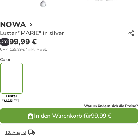
NOWA
Luster "MARIE" in silver
99,99 €
-
23
%
UVP
:
129,99 €
*
inkl. MwSt.
Color
Luster
"MARIE" in
silver
Warum ändern sich die Preise?
In den Warenkorb für
99,99 €
12. August