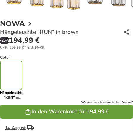
NOWA
Hängeleuchte "RUN" in brown
194,99 €
-
25
%
UVP
:
259,99 €
*
inkl. MwSt.
Color
Hängeleuchte
"RUN" in
brown
Warum ändern sich die Preise?
In den Warenkorb für
194,99 €
14. August