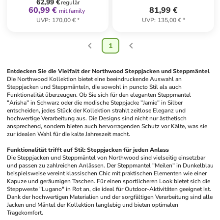
62,99 €
regulär
60,99 €
81,99 €
mit family
UVP
:
170,00 €
*
UVP
:
135,00 €
*
1
Entdecken Sie die Vielfalt der Northwood Steppjacken und Steppmäntel
Die Northwood Kollektion bietet eine beeindruckende Auswahl an 
Steppjacken und Steppmänteln, die sowohl in puncto Stil als auch 
Funktionalität überzeugen. Ob Sie sich für den eleganten Steppmantel 
"Arisha" in Schwarz oder die modische Steppjacke "Jamie" in Silber 
entscheiden, jedes Stück der Kollektion strahlt zeitlose Eleganz und 
hochwertige Verarbeitung aus. Die Designs sind nicht nur ästhetisch 
ansprechend, sondern bieten auch hervorragenden Schutz vor Kälte, was sie 
zur idealen Wahl für die kalte Jahreszeit macht.
Funktionalität trifft auf Stil: Steppjacken für jeden Anlass
Die Steppjacken und Steppmäntel von Northwood sind vielseitig einsetzbar 
und passen zu zahlreichen Anlässen. Der Steppmantel "Meilen" in Dunkelblau 
beispielsweise vereint klassischen Chic mit praktischen Elementen wie einer 
Kapuze und geräumigen Taschen. Für einen sportlicheren Look bietet sich die 
Steppweste "Lugano" in Rot an, die ideal für Outdoor-Aktivitäten geeignet ist. 
Dank der hochwertigen Materialien und der sorgfältigen Verarbeitung sind alle 
Jacken und Mäntel der Kollektion langlebig und bieten optimalen 
Tragekomfort.