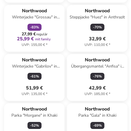
family
rabatt
Northwood
Northwood
Winterjacke "Grossau" in
Steppjacke "Huez" in Anthrazit
Khaki
-
83
%
-
70
%
27,99 €
regulär
25,99 €
32,99 €
mit family
UVP
:
155,00 €
*
UVP
:
110,00 €
*
Northwood
Northwood
Winterjacke "Gabrilov" in
Übergangsmantel "Anfisa" in
Dunkelblau
Khaki
-
61
%
-
76
%
51,99 €
42,99 €
UVP
:
135,00 €
*
UVP
:
185,00 €
*
Northwood
Northwood
Parka "Morgane" in Khaki
Parka "Gala" in Khaki
-
52
%
-
69
%