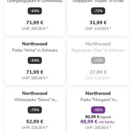
Übergangsjacke in Dunkelblau
Steppjacke "Aspen" in Khaki
-
64
%
-
72
%
71,99 €
31,99 €
UVP
:
200,00 €
*
UVP
:
115,00 €
*
Zu spät. Ausverkauft.
Northwood
Northwood
Parka "Arina" in Schwarz
Regenjacke "Day" in Schwarz
-
64
%
-
74
%
71,99 €
27,99 €
UVP
:
200,00 €
*
UVP
:
110,00 €
*
family
rabatt
Northwood
Northwood
Winterjacke "Sierre" in
Parka "Morgane" in
Dunkelblau
Dunkelblau
-
76
%
-
55
%
90,99 €
regulär
52,99 €
88,99 €
mit family
UVP
:
225,00 €
*
UVP
:
200,00 €
*