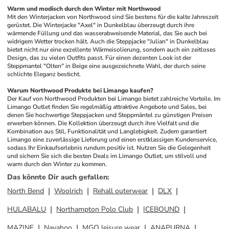
Warm und modisch durch den Winter mit Northwood
Mit den Winterjacken von Northwood sind Sie bestens für die kalte Jahreszeit 
gerüstet. Die Winterjacke "Axel" in Dunkelblau überzeugt durch ihre 
wärmende Füllung und das wasserabweisende Material, das Sie auch bei 
widrigem Wetter trocken hält. Auch die Steppjacke "Julian" in Dunkelblau 
bietet nicht nur eine exzellente Wärmeisolierung, sondern auch ein zeitloses 
Design, das zu vielen Outfits passt. Für einen dezenten Look ist der 
Steppmantel "Olten" in Beige eine ausgezeichnete Wahl, der durch seine 
schlichte Eleganz besticht.
Warum Northwood Produkte bei Limango kaufen?
Der Kauf von Northwood Produkten bei Limango bietet zahlreiche Vorteile. Im 
Limango Outlet finden Sie regelmäßig attraktive Angebote und Sales, bei 
denen Sie hochwertige Steppjacken und Steppmäntel zu günstigen Preisen 
erwerben können. Die Kollektion überzeugt durch ihre Vielfalt und die 
Kombination aus Stil, Funktionalität und Langlebigkeit. Zudem garantiert 
Limango eine zuverlässige Lieferung und einen erstklassigen Kundenservice, 
sodass Ihr Einkaufserlebnis rundum positiv ist. Nutzen Sie die Gelegenheit 
und sichern Sie sich die besten Deals im Limango Outlet, um stilvoll und 
warm durch den Winter zu kommen.
Das könnte Dir auch gefallen
:
North Bend
Woolrich
Rehall outerwear
DLX
HULABALU
Northampton Polo Club
ICEBOUND
MAZINE
Navahoo
MGO leisure wear
ANAPURNA