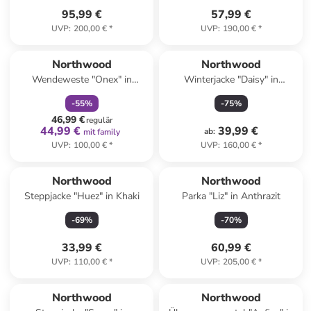
95,99 €
57,99 €
UVP
:
200,00 €
*
UVP
:
190,00 €
*
family
rabatt
Northwood
Northwood
Wendeweste "Onex" in
Winterjacke "Daisy" in
Dunkelblau
Bordeaux
-
55
%
-
75
%
46,99 €
regulär
44,99 €
39,99 €
ab
:
mit family
UVP
:
100,00 €
*
UVP
:
160,00 €
*
Northwood
Northwood
Steppjacke "Huez" in Khaki
Parka "Liz" in Anthrazit
-
69
%
-
70
%
33,99 €
60,99 €
UVP
:
110,00 €
*
UVP
:
205,00 €
*
family
rabatt
Northwood
Northwood