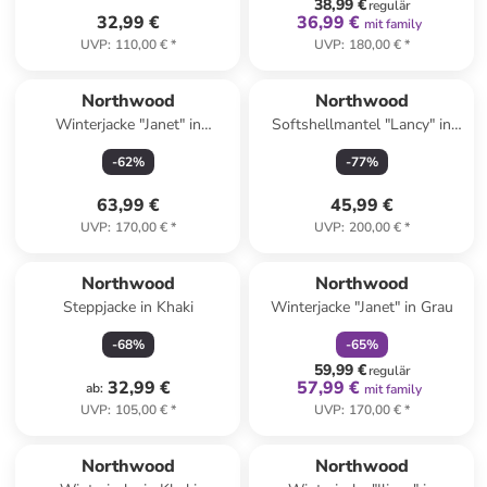
38,99 €
regulär
32,99 €
36,99 €
mit family
UVP
:
110,00 €
*
UVP
:
180,00 €
*
Northwood
Northwood
Winterjacke "Janet" in
Softshellmantel "Lancy" in
Schwarz
Dunkelblau
-
62
%
-
77
%
63,99 €
45,99 €
UVP
:
170,00 €
*
UVP
:
200,00 €
*
family
rabatt
Northwood
Northwood
Steppjacke in Khaki
Winterjacke "Janet" in Grau
-
68
%
-
65
%
59,99 €
regulär
32,99 €
57,99 €
ab
:
mit family
UVP
:
105,00 €
*
UVP
:
170,00 €
*
Northwood
Northwood