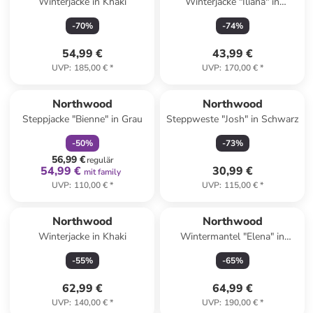
Winterjacke in Khaki
Winterjacke "Iliana" in
Schwarz
-
70
%
-
74
%
54,99 €
43,99 €
UVP
:
185,00 €
*
UVP
:
170,00 €
*
family
rabatt
Northwood
Northwood
Steppjacke "Bienne" in Grau
Steppweste "Josh" in Schwarz
-
50
%
-
73
%
56,99 €
regulär
54,99 €
30,99 €
mit family
UVP
:
110,00 €
*
UVP
:
115,00 €
*
Northwood
Northwood
Winterjacke in Khaki
Wintermantel "Elena" in
Schwarz
-
55
%
-
65
%
62,99 €
64,99 €
UVP
:
140,00 €
*
UVP
:
190,00 €
*