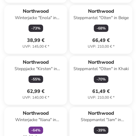
Northwood
Northwood
Winterjacke "Enola" in
Steppmantel "Olten" in Beige
Schwarz
-
73
%
-
68
%
38,99 €
66,49 €
UVP
:
145,00 €
*
UVP
:
210,00 €
*
Northwood
Northwood
Steppjacke "Kirsten" in
Steppmantel "Olten" in Khaki
Bordeaux
-
55
%
-
70
%
62,99 €
61,49 €
UVP
:
140,00 €
*
UVP
:
210,00 €
*
family
rabatt
Northwood
Northwood
Winterjacke "Iliana" in
Steppmantel "Jam" in
Dunkelblau
Bordeaux
-
64
%
-
39
%