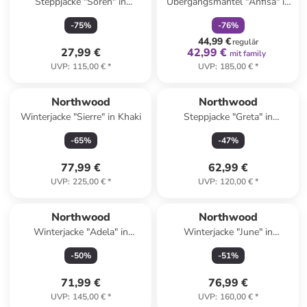
Steppjacke "Soren" in
Übergangsmantel "Anfisa" in
Bordeaux
Grau
-
75
%
-
76
%
44,99 €
regulär
27,99 €
42,99 €
mit family
UVP
:
115,00 €
*
UVP
:
185,00 €
*
Northwood
Northwood
Winterjacke "Sierre" in Khaki
Steppjacke "Greta" in
Dunkelblau
-
65
%
-
47
%
77,99 €
62,99 €
UVP
:
225,00 €
*
UVP
:
120,00 €
*
Northwood
Northwood
Winterjacke "Adela" in
Winterjacke "June" in
Dunkelblau
Dunkelblau
-
50
%
-
51
%
71,99 €
76,99 €
UVP
:
145,00 €
*
UVP
:
160,00 €
*