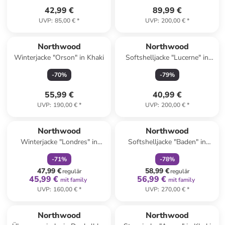
42,99 €
89,99 €
UVP
:
85,00 €
*
UVP
:
200,00 €
*
Northwood
Northwood
Winterjacke "Orson" in Khaki
Softshelljacke "Lucerne" in
Khaki
-
70
%
-
79
%
55,99 €
40,99 €
UVP
:
190,00 €
*
UVP
:
200,00 €
*
family
rabatt
family
rabatt
Northwood
Northwood
Winterjacke "Londres" in
Softshelljacke "Baden" in
Dunkelblau
Dunkelblau
-
71
%
-
78
%
47,99 €
58,99 €
regulär
regulär
45,99 €
56,99 €
mit family
mit family
UVP
:
160,00 €
*
UVP
:
270,00 €
*
Northwood
Northwood