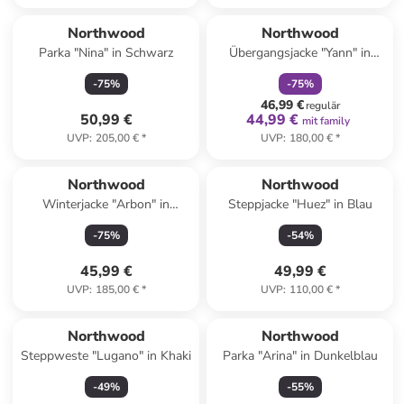
family
rabatt
Northwood
Northwood
Parka "Nina" in Schwarz
Übergangsjacke "Yann" in
Dunkelblau
-
75
%
-
75
%
46,99 €
regulär
50,99 €
44,99 €
mit family
UVP
:
205,00 €
*
UVP
:
180,00 €
*
Northwood
Northwood
Winterjacke "Arbon" in
Steppjacke "Huez" in Blau
Dunkelblau
-
75
%
-
54
%
45,99 €
49,99 €
UVP
:
185,00 €
*
UVP
:
110,00 €
*
Northwood
Northwood
Steppweste "Lugano" in Khaki
Parka "Arina" in Dunkelblau
-
49
%
-
55
%