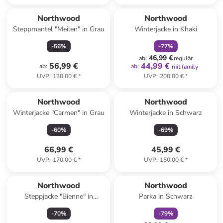
family
rabatt
Northwood
Northwood
Steppmantel "Meilen" in Grau
Winterjacke in Khaki
-
56
%
-
77
%
46,99 €
ab
:
regulär
56,99 €
44,99 €
ab
:
ab
:
mit family
UVP
:
130,00 €
*
UVP
:
200,00 €
*
Northwood
Northwood
Winterjacke "Carmen" in Grau
Winterjacke in Schwarz
-
60
%
-
69
%
66,99 €
45,99 €
UVP
:
170,00 €
*
UVP
:
150,00 €
*
family
rabatt
Northwood
Northwood
Steppjacke "Bienne" in
Parka in Schwarz
Schwarz
-
70
%
-
79
%