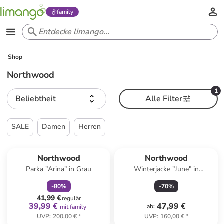
family
Shop
Northwood
1
Beliebtheit
Alle Filter
SALE
Damen
Herren
family
rabatt
Northwood
Northwood
Parka "Arina" in Grau
Winterjacke "June" in
Anthrazit
-
80
%
-
70
%
41,99 €
regulär
39,99 €
47,99 €
ab
:
mit family
UVP
:
200,00 €
*
UVP
:
160,00 €
*