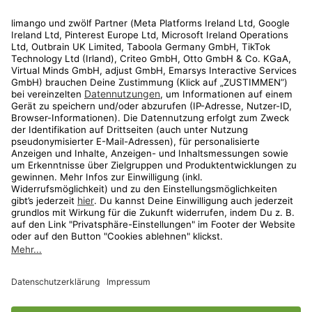
Rechtliches
Kundenservice
Shop
Aktionen
Travel
limango.nl
limango.pl