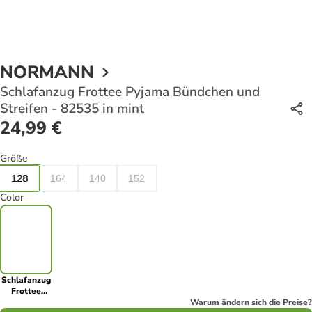
NORMANN
Schlafanzug Frottee Pyjama Bündchen und
Streifen - 82535 in mint
24,99 €
Größe
128
164
140
152
Color
Schlafanzug
Frottee
Pyjama
Warum ändern sich die Preise?