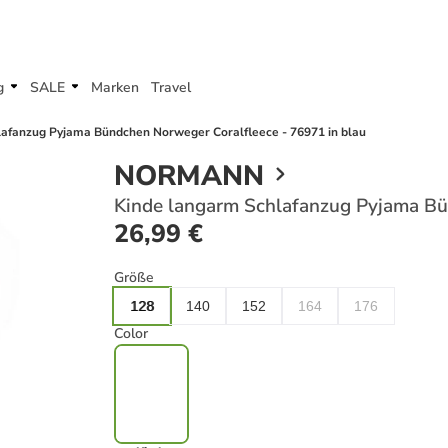
g
SALE
Marken
Travel
afanzug Pyjama Bündchen Norweger Coralfleece - 76971 in blau
NORMANN
Kinde langarm Schlafanzug Pyjama Bü
26,99 €
Größe
128
140
152
164
176
Color