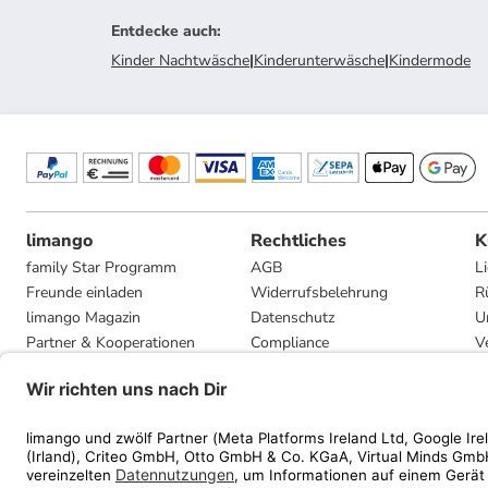
Entdecke auch
:
Kinder Nachtwäsche
|
Kinderunterwäsche
|
Kindermode
limango
Rechtliches
K
family Star Programm
AGB
L
Freunde einladen
Widerrufsbelehrung
R
limango Magazin
Datenschutz
U
Partner & Kooperationen
Compliance
V
Jobs
Impressum
G
Presse
Privatsphäre-Einstellungen
Mediadaten
Geschenkgutscheinbedingungen