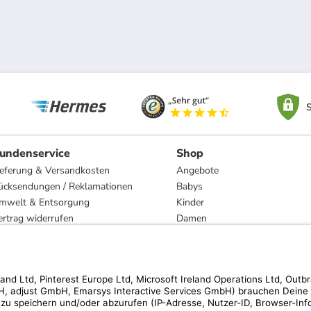
S
undenservice
Shop
ieferung & Versandkosten
Angebote
ücksendungen / Reklamationen
Babys
mwelt & Entsorgung
Kinder
ertrag widerrufen
Damen
esetzliche Gewährleistung und Reparatur
Herren
Wohnen
Trachten
Marken