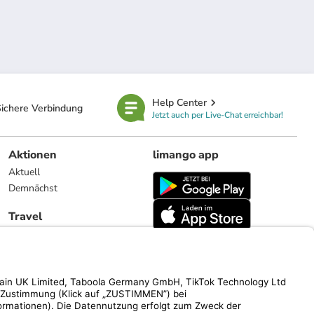
Help Center
ichere Verbindung
Jetzt auch per Live-Chat erreichbar!
Aktionen
limango app
Aktuell
Demnächst
Travel
Reiseangebote