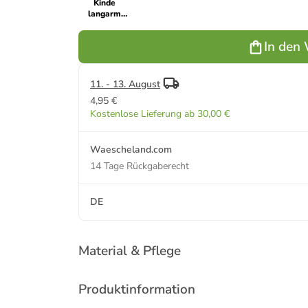
Kinde
langarm
Schlafanzug
Pyjama
In den
Bündchen
Norweger
Coralfleece -
76971 in
11. - 13. August
blau
4,95 €
Kostenlose Lieferung ab 30,00 €
Waescheland.com
14 Tage Rückgaberecht
DE
Material & Pflege
Produktinformation