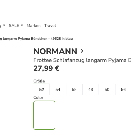
g
SALE
Marken
Travel
ug langarm Pyjama Bündchen - 49628 in blau
NORMANN
Frottee Schlafanzug langarm Pyjama 
27,99 €
Größe
52
54
58
48
50
56
Color