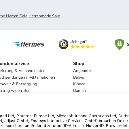
he Herren Sale
|
Herrenmode Sale
S
undenservice
Shop
ieferung & Versandkosten
Angebote
ücksendungen / Reklamationen
Babys
mwelt & Entsorgung
Kinder
ertrag widerrufen
Damen
esetzliche Gewährleistung und Reparatur
Herren
Wohnen
Trachten
Marken