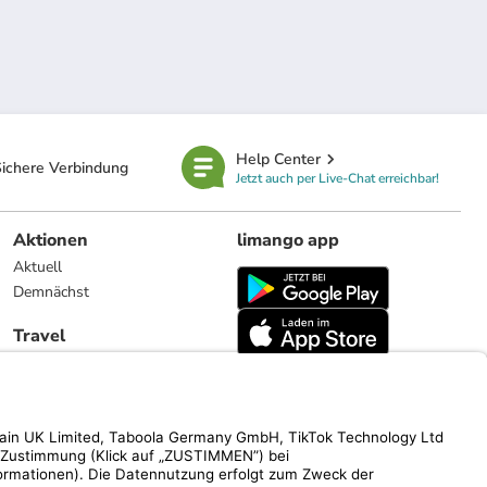
Help Center
ichere Verbindung
Jetzt auch per Live-Chat erreichbar!
Aktionen
limango app
Aktuell
Demnächst
Travel
Reiseangebote