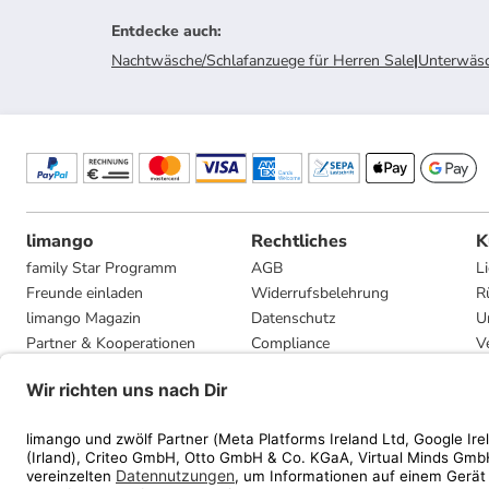
Entdecke auch
:
Nachtwäsche/Schlafanzuege für Herren Sale
|
Unterwäsc
limango
Rechtliches
K
family Star Programm
AGB
L
Freunde einladen
Widerrufsbelehrung
R
limango Magazin
Datenschutz
U
Partner & Kooperationen
Compliance
V
Jobs
Impressum
G
Presse
Privatsphäre-Einstellungen
Mediadaten
Geschenkgutscheinbedingungen