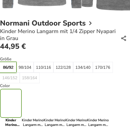
Normani Outdoor Sports
Kinder Merino Langarm mit 1/4 Zipper Nyapari
in Grau
44,95 €
Größe
86/92
98/104
110/116
122/128
134/140
170/176
146/152
158/164
Color
Kinder
Kinder Merino
Kinder Merino
Kinder Merino
Kinder Merino
Merino
Langarm mit
Langarm mit
Langarm mit
Langarm mit
Langarm mit
1/4 Zipper
1/4 Zipper
1/4 Zipper
1/4 Zipper