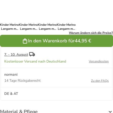
1/4 Zipper
Nyapari in
Nyapari in
Nyapari in
Nyapari in
Nyapari in
Wollweiß
Bordeaux
Schwarz
Grün
Grau
Kinder Merino
Kinder Merino
Kinder Merino
Kinder Merino
Langarm mit
Langarm mit
Langarm mit
Langarm mit
1/4 Zipper
1/4 Zipper
1/4 Zipper
1/4 Zipper
Warum ändern sich die Preise?
Nyapari in
Nyapari in
Nyapari in
Nyapari in
In den Warenkorb für
44,95 €
Fuchsia
Navy
Blau
Gelb
7. - 10. August
Kostenloser Versand nach Deutschland
Versandkosten
normani
14 Tage Rückgaberecht
Zu den FAQs
DE & AT
Material & Pflege