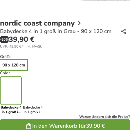
nordic coast company
Babydecke 4 in 1 groß in Grau - 90 x 120 cm
39,90 €
-
20
%
UVP
:
49,90 €
*
inkl. MwSt.
Größe
90 x 120 cm
Color
Babydecke 4
Babydecke 4
in 1 groß in
in 1 groß in
Grau - 90 x
Hellblau - 90
Warum ändern sich die Preise?
120 cm
x 120 cm
In den Warenkorb für
39,90 €