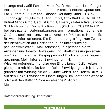
Rechtliches
Kundenservice
Shop
Aktionen
Travel
limango.nl
limango.pl