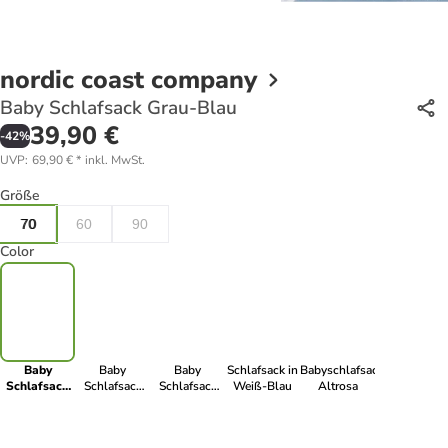
nordic coast company
Baby Schlafsack Grau-Blau
39,90 €
-
42
%
UVP
:
69,90 €
*
inkl. MwSt.
Größe
70
60
90
Color
Baby
Baby
Baby
Schlafsack in
Babyschlafsack
Schlafsack
Schlafsack
Schlafsack
Weiß-Blau
Altrosa
Grau-Blau
Grau mit
Grau
Spitze