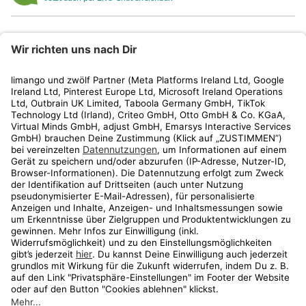
limango
Rechtliches
Kundenservice
Shop
Aktionen
Travel