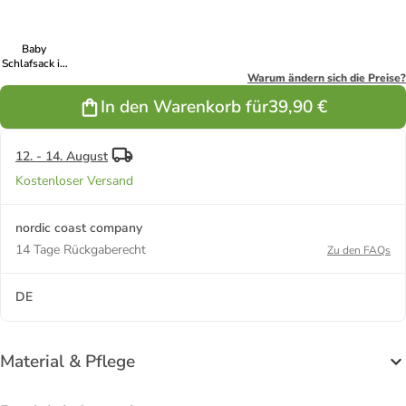
Baby
Schlafsack in
Mint
Warum ändern sich die Preise?
In den Warenkorb für
39,90 €
12. - 14. August
Kostenloser Versand
nordic coast company
14 Tage Rückgaberecht
Zu den FAQs
DE
Material & Pflege