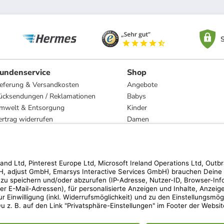
S
undenservice
Shop
ieferung & Versandkosten
Angebote
ücksendungen / Reklamationen
Babys
mwelt & Entsorgung
Kinder
ertrag widerrufen
Damen
esetzliche Gewährleistung und Reparatur
Herren
Wohnen
Trachten
Marken
hen der unverbindlichen Preisempfehlung des Herstellers. Prozentangaben beziehen s