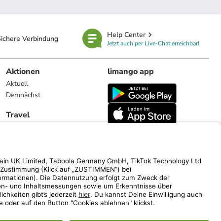
Help Center
ichere Verbindung
Jetzt auch per Live-Chat erreichbar!
Aktionen
limango app
Aktuell
Demnächst
Travel
Reiseangebote
limango.nl
limango.pl
ich auf den Streichpreis.