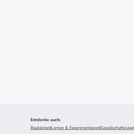
Entdecke auch
:
Baukästen
|
Lernen & Experimentieren
|
Gesellschaftsspie