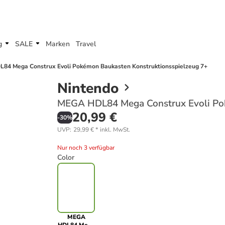
g
SALE
Marken
Travel
84 Mega Construx Evoli Pokémon Baukasten Konstruktionsspielzeug 7+
Nintendo
MEGA HDL84 Mega Construx Evoli Pok
20,99 €
-
30
%
UVP
:
29,99 €
*
inkl. MwSt.
Nur noch 3 verfügbar
Color
MEGA