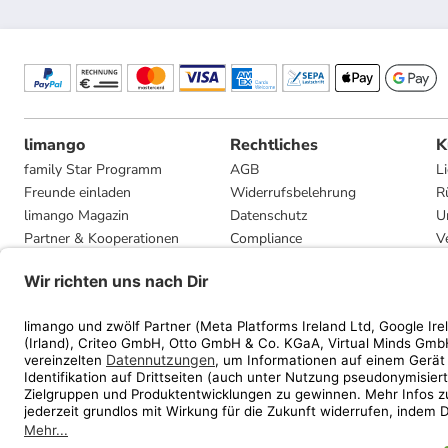
limango
Rechtliches
K
family Star Programm
AGB
L
Freunde einladen
Widerrufsbelehrung
R
limango Magazin
Datenschutz
U
Partner & Kooperationen
Compliance
V
Jobs
Impressum
G
Presse
Privatsphäre-Einstellungen
Mediadaten
Geschenkgutscheinbedingungen
* Streichpreise entsprec