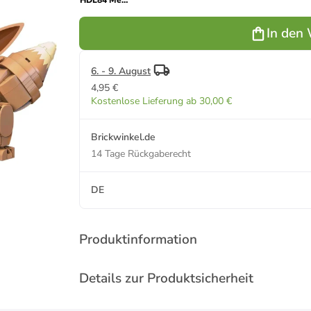
HDL84 Mega
Construx
Evoli
In den
Pokémon
Baukasten
Konstruktionsspielzeug
7+
6. - 9. August
4,95 €
Kostenlose Lieferung ab 30,00 €
Brickwinkel.de
14 Tage Rückgaberecht
DE
Produktinformation
Details zur Produktsicherheit