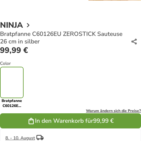
NINJA
Bratpfanne C60126EU ZEROSTICK Sauteuse
26 cm in silber
99,99 €
Color
Bratpfanne
C60126EU
ZEROSTICK
Warum ändern sich die Preise?
Sauteuse 26
In den Warenkorb für
99,99 €
cm in silber
8. - 10. August