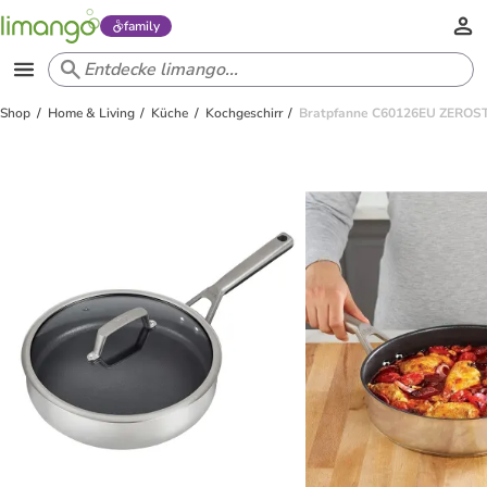
family
Shop
Home & Living
Küche
Kochgeschirr
Bratpfanne C60126EU ZEROSTI