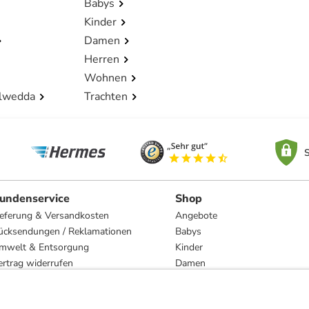
Babys
Kinder
Damen
Herren
Wohnen
lwedda
Trachten
S
undenservice
Shop
ieferung & Versandkosten
Angebote
ücksendungen / Reklamationen
Babys
mwelt & Entsorgung
Kinder
ertrag widerrufen
Damen
esetzliche Gewährleistung und Reparatur
Herren
Wohnen