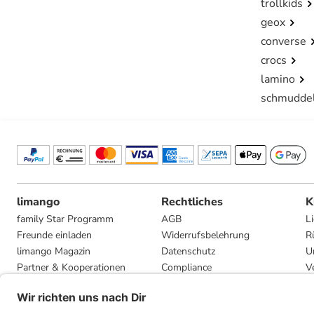
trollkids
geox
converse
crocs
lamino
schmudde
limango
Rechtliches
K
family Star Programm
AGB
L
Freunde einladen
Widerrufsbelehrung
R
limango Magazin
Datenschutz
U
Partner & Kooperationen
Compliance
V
Jobs
Impressum
G
Presse
Privatsphäre-Einstellungen