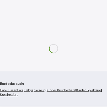
Entdecke auch
:
Baby Essentials
|
Babyspielzeug
|
Kinder Kuscheltiere
|
Kinder Spielzeug
|
Kuscheltiere