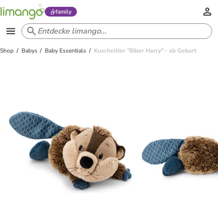
family
Shop
Babys
Baby Essentials
Kuscheltier "Biber Harry" - ab Geburt