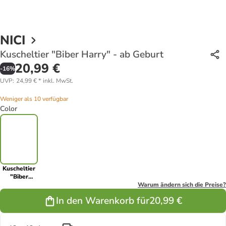
NICI
Kuscheltier "Biber Harry" - ab Geburt
20,99 €
-
16
%
UVP
:
24,99 €
*
inkl. MwSt.
Weniger als 10 verfügbar
Color
Kuscheltier
"Biber
Harry" - ab
Warum ändern sich die Preise?
Geburt
In den Warenkorb für
20,99 €