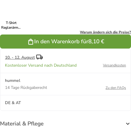
TANGO RED
TRUE BLUE
BLACK
ORANGE
GREEN
TIGER
FLASH
T-Shirt
Raglanärmel
Men Core
Warum ändern sich die Preise?
Herren in
In den Warenkorb für
8,10 €
BLACK IRIS
10. - 12. August
Kostenloser Versand nach Deutschland
Versandkosten
hummel
14 Tage Rückgaberecht
Zu den FAQs
DE & AT
Material & Pflege