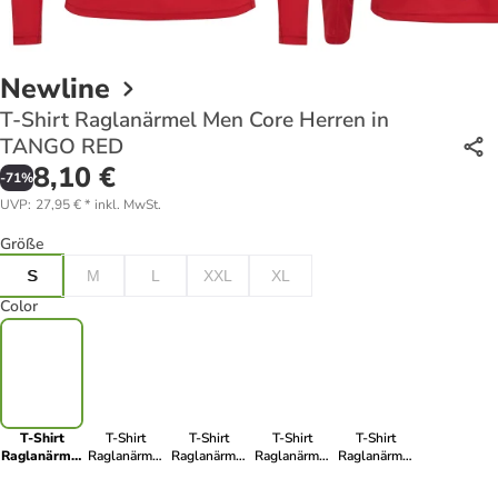
Newline
T-Shirt Raglanärmel Men Core Herren in
TANGO RED
8,10 €
-
71
%
UVP
:
27,95 €
*
inkl. MwSt.
Größe
S
M
L
XXL
XL
Color
T-Shirt
T-Shirt
T-Shirt
T-Shirt
T-Shirt
Raglanärmel
Raglanärmel
Raglanärmel
Raglanärmel
Raglanärmel
Men Core
Men Core
Men Core
Men Core
Men Core
Herren in
Herren in
Herren in
Herren in
Herren in