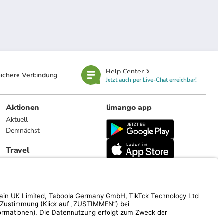
Help Center
ichere Verbindung
Jetzt auch per Live-Chat erreichbar!
Aktionen
limango app
Aktuell
Demnächst
Travel
Reiseangebote