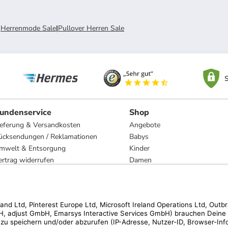
|
Herrenmode Sale
|
Pullover Herren Sale
S
undenservice
Shop
ieferung & Versandkosten
Angebote
ücksendungen / Reklamationen
Babys
mwelt & Entsorgung
Kinder
ertrag widerrufen
Damen
esetzliche Gewährleistung und Reparatur
Herren
Wohnen
Trachten
Marken