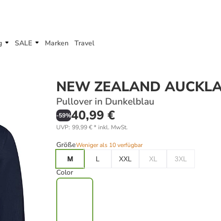
g
SALE
Marken
Travel
NEW ZEALAND AUCKL
Pullover in Dunkelblau
40,99 €
-
59
%
UVP
:
99,99 €
*
inkl. MwSt.
Größe
Weniger als 10 verfügbar
M
L
XXL
XL
3XL
Color