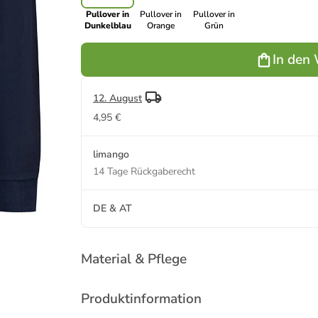
Pullover in
Pullover in
Pullover in
Dunkelblau
Orange
Grün
In den
12. August
4,95 €
limango
14 Tage Rückgaberecht
DE & AT
Material & Pflege
Produktinformation