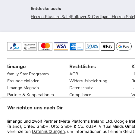
Entdecke auch
:
Herren Plussize Sale
|
Pullover & Cardigans Herren Sale
limango
Rechtliches
K
family Star Programm
AGB
L
Freunde einladen
Widerrufsbelehrung
R
limango Magazin
Datenschutz
U
Partner & Kooperationen
Compliance
V
Jobs
Impressum
G
Presse
Privatsphäre-Einstellungen
Mediadaten
Geschenkgutscheinbedingungen