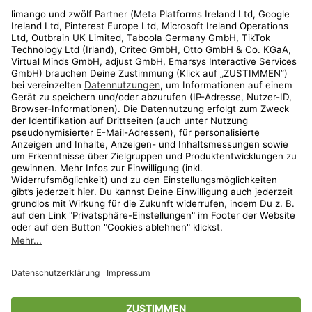
Rechtliches
Kundenservice
Shop
Aktionen
Travel
limango.nl
limango.pl