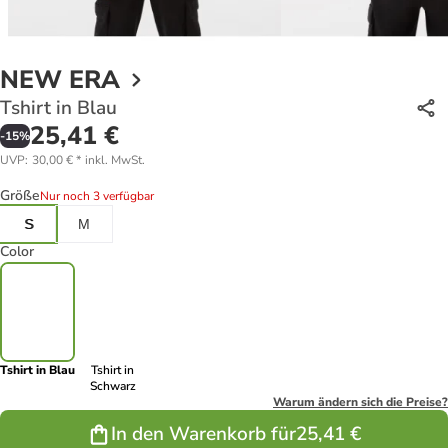
NEW ERA
Tshirt in Blau
25,41 €
-
15
%
UVP
:
30,00 €
*
inkl. MwSt.
Größe
Nur noch 3 verfügbar
S
M
Color
Tshirt in Blau
Tshirt in
Schwarz
Warum ändern sich die Preise?
In den Warenkorb für
25,41 €