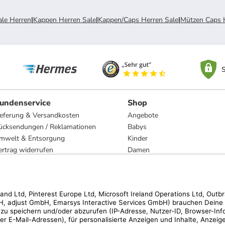
ale Herren
|
Kappen Herren Sale
|
Kappen/Caps Herren Sale
|
Mützen Caps 
S
undenservice
Shop
ieferung & Versandkosten
Angebote
ücksendungen / Reklamationen
Babys
mwelt & Entsorgung
Kinder
ertrag widerrufen
Damen
esetzliche Gewährleistung und Reparatur
Herren
Wohnen
Trachten
Marken