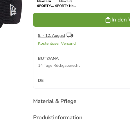
New Era
New Era
9FORTY
9FORTY New
New York
York Yankees
Yankees
MLB Cap in
In den
MLB Cap in
Schwarz
Schwarz
9. - 12. August
Kostenloser Versand
BUTYJANA
14 Tage Rückgaberecht
DE
Material & Pflege
Produktinformation