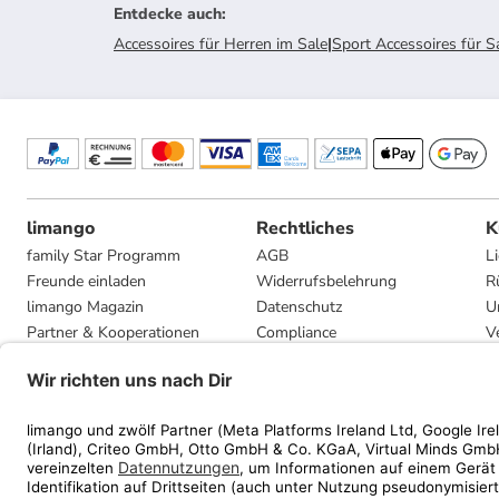
Entdecke auch
:
Accessoires für Herren im Sale
|
Sport Accessoires für S
limango
Rechtliches
K
family Star Programm
AGB
L
Freunde einladen
Widerrufsbelehrung
R
limango Magazin
Datenschutz
U
Partner & Kooperationen
Compliance
V
Jobs
Impressum
G
Presse
Privatsphäre-Einstellungen
Mediadaten
Geschenkgutscheinbedingungen