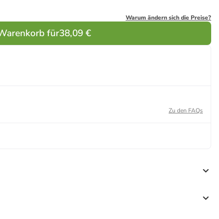
Warum ändern sich die Preise?
 Warenkorb für
38,09 €
Zu den FAQs