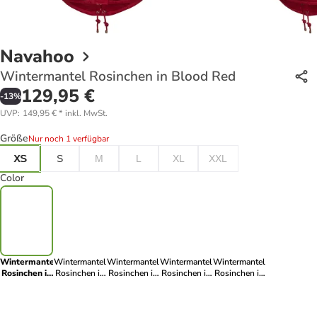
Navahoo
Wintermantel Rosinchen in Blood Red
129,95 €
-
13
%
UVP
:
149,95 €
*
inkl. MwSt.
Größe
Nur noch 1 verfügbar
XS
S
M
L
XL
XXL
Color
Wintermantel
Wintermantel
Wintermantel
Wintermantel
Wintermantel
Rosinchen in
Rosinchen in
Rosinchen in
Rosinchen in
Rosinchen in
Blood Red
Rot
Blau
Rosa
Schwarz