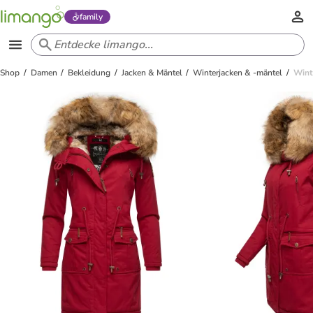
family
Shop
Damen
Bekleidung
Jacken & Mäntel
Winterjacken & -mäntel
Wint