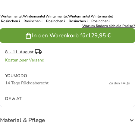
Wintermantel
Wintermantel
Wintermantel
Wintermantel
Wintermantel
Rosinchen in
Rosinchen in
Rosinchen in
Rosinchen in
Rosinchen in
Grün
Anthracite
Taupe
Pebble Grey
Warum ändern sich die Preise?
Blue Jean
In den Warenkorb für
129,95 €
8. - 11. August
Kostenloser Versand
YOUMODO
14 Tage Rückgaberecht
Zu den FAQs
DE & AT
Material & Pflege