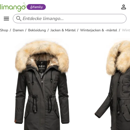
family
Shop
Damen
Bekleidung
Jacken & Mäntel
Winterjacken & -mäntel
Wint