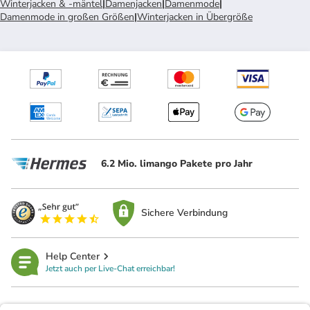
Winterjacken & -mäntel
|
Damenjacken
|
Damenmode
|
Damenmode in großen Größen
|
Winterjacken in Übergröße
6.2 Mio. limango Pakete pro Jahr
Sichere Verbindung
Help Center
Jetzt auch per Live-Chat erreichbar!