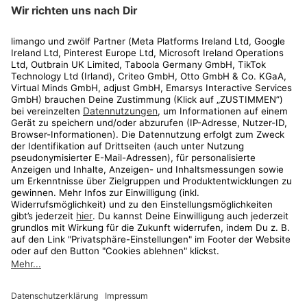
limango
Rechtliches
Kundenservice
Shop
Aktionen
Travel