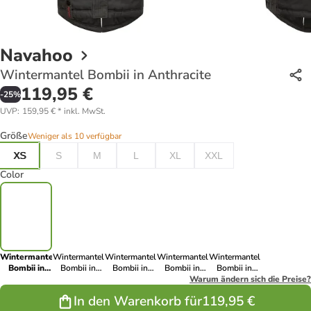
Navahoo
Wintermantel Bombii in Anthracite
119,95 €
-
25
%
UVP
:
159,95 €
*
inkl. MwSt.
Größe
Weniger als 10 verfügbar
XS
S
M
L
XL
XXL
Color
Wintermantel
Wintermantel
Wintermantel
Wintermantel
Wintermantel
Bombii in
Bombii in
Bombii in
Bombii in
Bombii in
Anthracite
Schwarz
Blau
Zinc Grey
Warum ändern sich die Preise?
Blood Red
In den Warenkorb für
119,95 €