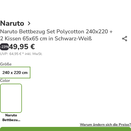
Naruto
Naruto Bettbezug Set Polycotton 240x220 +
2 Kissen 65x65 cm in Schwarz-Weiß
49,95 €
-
23
%
UVP
:
64,95 €
*
inkl. MwSt.
Größe
240 x 220 cm
Color
Naruto
Bettbezug
Set
Warum ändern sich die Preise?
Polycotton