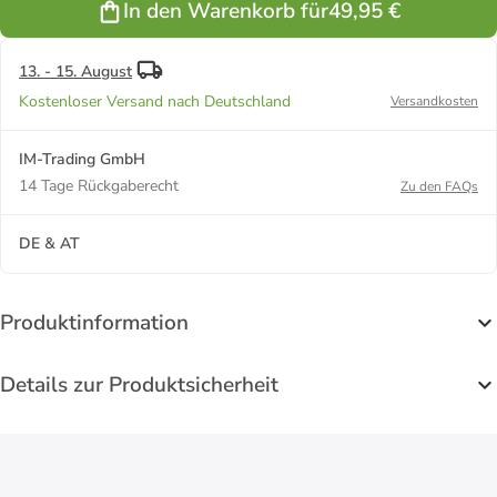
In den Warenkorb für
49,95 €
240x220 + 2
Kissen 65x65
cm in
Schwarz-
13. - 15. August
Weiß
Kostenloser Versand nach Deutschland
Versandkosten
IM-Trading GmbH
14 Tage Rückgaberecht
Zu den FAQs
DE & AT
Produktinformation
Details zur Produktsicherheit