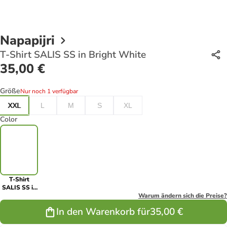
Napapijri
T-Shirt SALIS SS in Bright White
35,00 €
Größe
Nur noch 1 verfügbar
XXL
L
M
S
XL
Color
T-Shirt
SALIS SS in
Bright White
Warum ändern sich die Preise?
In den Warenkorb für
35,00 €