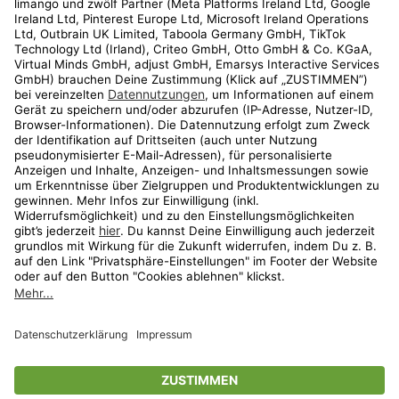
Kundenservice
Shop
Aktionen
Travel
limango.nl
limango.pl
* Streichpreise entsprechen der unverbindlichen Preisempfehlung des