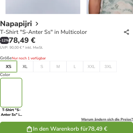
Napapijri
T-Shirt "S-Anter Ss" in Multicolor
78,49 €
-
12
%
UVP
:
90,00 €
*
inkl. MwSt.
Größe
Nur noch 1 verfügbar
XS
XL
S
M
L
XXL
3XL
Color
T-Shirt "S-
Anter Ss" in
Multicolor
Warum ändern sich die Preise?
In den Warenkorb für
78,49 €