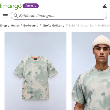
family
Shop
Herren
Bekleidung
Große Größen
T-Shirt "S-Anter Ss" in Multicol