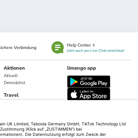
Help Center
ichere Verbindung
Jetzt auch per Live-Chat erreichbar!
Aktionen
limango app
Aktuell
Demnächst
Travel
Reiseangebote