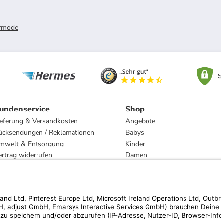
rmode
S
undenservice
Shop
ieferung & Versandkosten
Angebote
ücksendungen / Reklamationen
Babys
mwelt & Entsorgung
Kinder
ertrag widerrufen
Damen
esetzliche Gewährleistung und Reparatur
Herren
Wohnen
Trachten
Marken