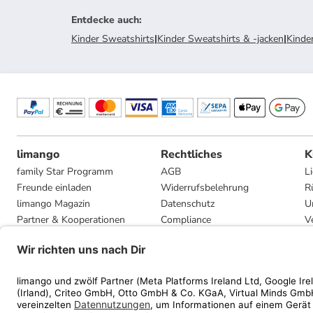
Entdecke auch
:
Kinder Sweatshirts
|
Kinder Sweatshirts & -jacken
|
Kinde
limango
Rechtliches
K
family Star Programm
AGB
L
Freunde einladen
Widerrufsbelehrung
R
limango Magazin
Datenschutz
U
Partner & Kooperationen
Compliance
V
Jobs
Impressum
G
Presse
Privatsphäre-Einstellungen
Mediadaten
Geschenkgutscheinbedingungen