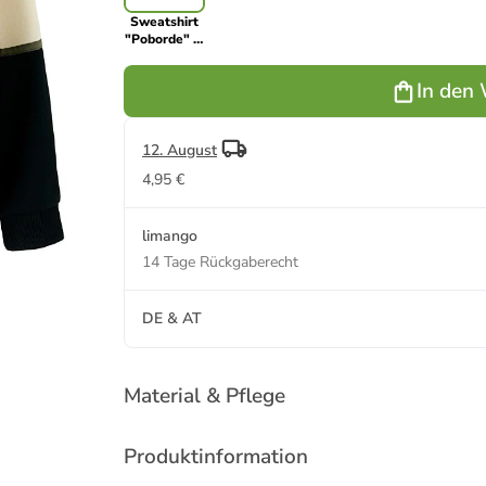
Sweatshirt
"Poborde" in
Schwarz/
Beige
In den
12. August
4,95 €
limango
14 Tage Rückgaberecht
DE & AT
Material & Pflege
Produktinformation