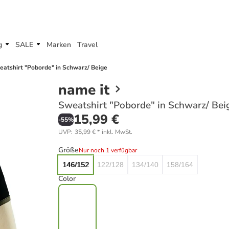
g
SALE
Marken
Travel
atshirt "Poborde" in Schwarz/ Beige
name it
Sweatshirt "Poborde" in Schwarz/ Bei
15,99 €
-
55
%
UVP
:
35,99 €
*
inkl. MwSt.
Größe
Nur noch 1 verfügbar
146/152
122/128
134/140
158/164
Color