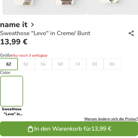
name it
Sweathose "Levo" in Creme/ Bunt
13,99 €
Größe
Nur noch 3 verfügbar
62
50
56
68
74
80
86
Color
Sweathose
"Levo" in
Creme/ Bunt
Warum ändern sich die Preise?
In den Warenkorb für
13,99 €