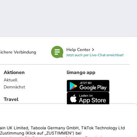
Help Center
ichere Verbindung
Jetzt auch per Live-Chat erreichbar!
Aktionen
limango app
Aktuell
Demnächst
Travel
Reiseangebote