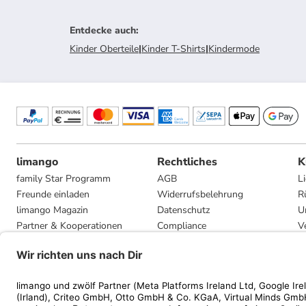
Entdecke auch
:
Kinder Oberteile
|
Kinder T-Shirts
|
Kindermode
limango
Rechtliches
K
family Star Programm
AGB
L
Freunde einladen
Widerrufsbelehrung
R
limango Magazin
Datenschutz
U
Partner & Kooperationen
Compliance
V
Jobs
Impressum
G
Presse
Privatsphäre-Einstellungen
Mediadaten
Geschenkgutscheinbedingungen