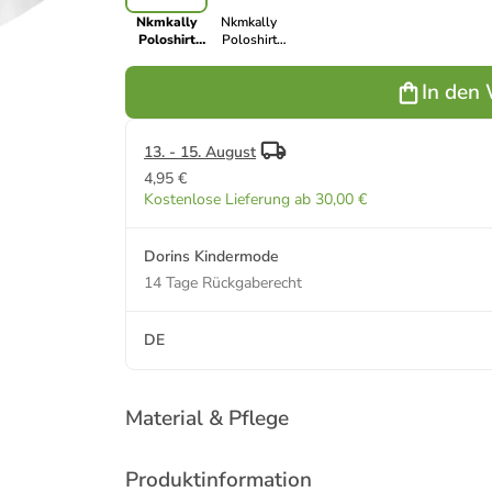
Nkmkally
Nkmkally
Poloshirt
Poloshirt
kurzarm Bio-
kurzarm Bio-
Baumwolle
Baumwolle in
In den
in bright
blue fog
white
13. - 15. August
4,95 €
Kostenlose Lieferung ab 30,00 €
Dorins Kindermode
14 Tage Rückgaberecht
DE
Material & Pflege
Produktinformation