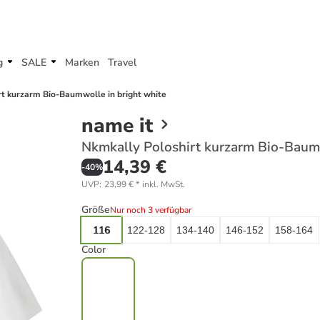
g
SALE
Marken
Travel
rt kurzarm Bio-Baumwolle in bright white
name it
Nkmkally Poloshirt kurzarm Bio-Baumw
14,39 €
-
40
%
UVP
:
23,99 €
*
inkl. MwSt.
Größe
Nur noch 3 verfügbar
116
122-128
134-140
146-152
158-164
Color