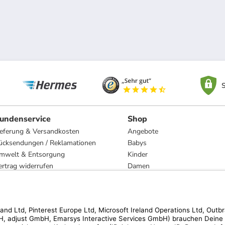
S
undenservice
Shop
ieferung & Versandkosten
Angebote
ücksendungen / Reklamationen
Babys
mwelt & Entsorgung
Kinder
ertrag widerrufen
Damen
esetzliche Gewährleistung und Reparatur
Herren
Wohnen
Trachten
Marken