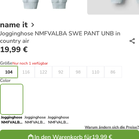
name it
Jogginghose NMFVALBA SWE PANT UNB in
country air
19,99 €
Größe
Nur noch 1 verfügbar
104
116
122
92
98
110
86
Color
Jogginghose
Jogginghose
Jogginghose
NMFVALBA
NMFVALBA
NMFVALBA
SWE PANT
SWE PANT
SWE PANT
Warum ändern sich die Preise?
UNB in
UNB in wild
UNB in
In den Warenkorb für
19,99 €
country air
ginger
crystal pink