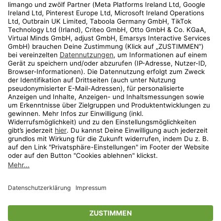
Kundenservice
Shop
Aktionen
Travel
limango.nl
limango.pl