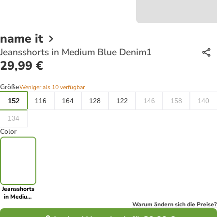
name it
Jeansshorts in Medium Blue Denim1
29,99 €
Größe
Weniger als 10 verfügbar
152
116
164
128
122
146
158
140
134
Color
Jeansshorts
in Medium
Blue Denim1
Warum ändern sich die Preise?