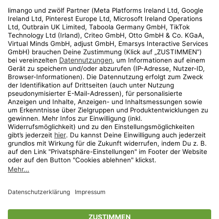
Rechtliches
Kundenservice
Shop
Aktionen
Travel
limango.nl
limango.pl