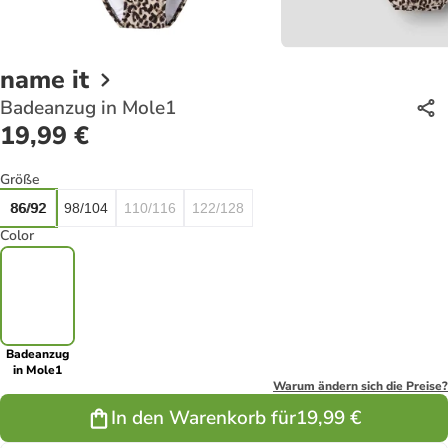
name it
Badeanzug in Mole1
19,99 €
Größe
86/92
98/104
110/116
122/128
Color
Badeanzug
in Mole1
Warum ändern sich die Preise?
In den Warenkorb für
19,99 €