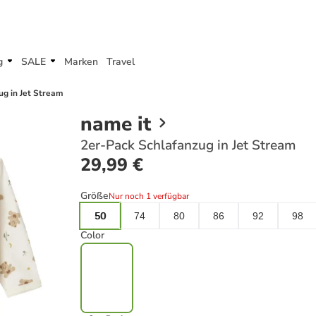
g
SALE
Marken
Travel
ug in Jet Stream
name it
2er-Pack Schlafanzug in Jet Stream
29,99 €
Größe
Nur noch 1 verfügbar
50
74
80
86
92
98
Color