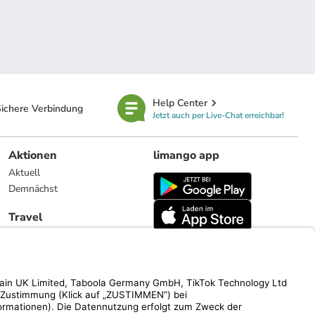
Help Center
ichere Verbindung
Jetzt auch per Live-Chat erreichbar!
Aktionen
limango app
Aktuell
Demnächst
Travel
Reiseangebote