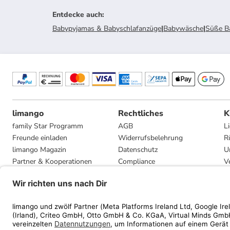
Entdecke auch
:
Babypyjamas & Babyschlafanzüge
|
Babywäsche
|
Süße B
limango
Rechtliches
K
family Star Programm
AGB
L
Freunde einladen
Widerrufsbelehrung
R
limango Magazin
Datenschutz
U
Partner & Kooperationen
Compliance
V
Jobs
Impressum
G
Presse
Privatsphäre-Einstellungen
Mediadaten
Geschenkgutscheinbedingungen