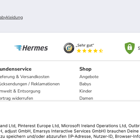
abykleidung
S
undenservice
Shop
ieferung & Versandkosten
Angebote
ücksendungen / Reklamationen
Babys
mwelt & Entsorgung
Kinder
ertrag widerrufen
Damen
esetzliche Gewährleistung und Reparatur
Herren
Wohnen
Trachten
Marken