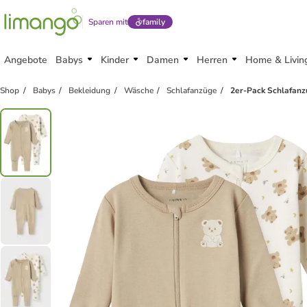
Sparen mit
family
Angebote
Babys
Kinder
Damen
Herren
Home & Livin
Shop
Babys
Bekleidung
Wäsche
Schlafanzüge
2er-Pack Schlafanz